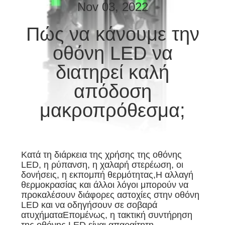
Nov 03, 2022
ΈΛΕΓΧΟΣ
Πώς να κάνουμε την
ΠΟΙΌΤΗΤΑΣ
οθόνη LED να
ΕΠΙΚΟΙΝΩΝΉΣΤΕ
διατηρεί καλή
ΜΑΖΊ
απόδοση
ΜΑΣ
μακροπρόθεσμα;
ΕΙΔΉΣΕΙΣ
Κατά τη διάρκεια της χρήσης της οθόνης
ΥΠΟΘΈΣΕΙΣ
LED, η ρύπανση, η χαλαρή στερέωση, οι
δονήσεις, η εκπομπή θερμότητας,Η αλλαγή
θερμοκρασίας και άλλοι λόγοι μπορούν να
ΜΠΛΟΓΚ
προκαλέσουν διάφορες αστοχίες στην οθόνη
LED και να οδηγήσουν σε σοβαρά
ατυχήματαΕπομένως, η τακτική συντήρηση