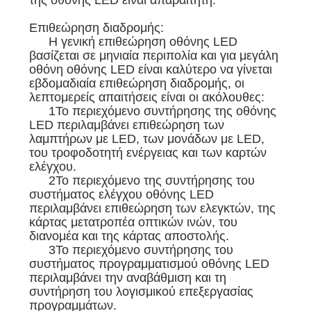
της οθόνης LED είναι απαραίτητη.
ΖΗΤΉΣΤΕ
ΜΙΑ
Επιθεώρηση διαδρομής:
Η γενική επιθεώρηση οθόνης LED
ΠΡΟΣΦΟΡΆ
βασίζεται σε μηνιαία περιπολία και για μεγάλη
οθόνη οθόνης LED είναι καλύτερο να γίνεται
εβδομαδιαία επιθεώρηση διαδρομής, οι
VR
λεπτομερείς απαιτήσεις είναι οι ακόλουθες:
1Το περιεχόμενο συντήρησης της οθόνης
LED περιλαμβάνει επιθεώρηση των
ΧΆΡΤΗΣ
λαμπτήρων με LED, των μονάδων με LED,
του τροφοδοτητή ενέργειας και των καρτών
ΙΣΤΌΤΟΠΟΥ
ελέγχου.
2Το περιεχόμενο της συντήρησης του
συστήματος ελέγχου οθόνης LED
ΠΟΛΙΤΙΚΉ
περιλαμβάνει επιθεώρηση των ελεγκτών, της
κάρτας μετατροπέα οπτικών ινών, του
ΜΥΣΤΙΚΌΤΗΤΑΣ
διανομέα και της κάρτας αποστολής.
3Το περιεχόμενο συντήρησης του
συστήματος προγραμματισμού οθόνης LED
περιλαμβάνει την αναβάθμιση και τη
συντήρηση του λογισμικού επεξεργασίας
προγραμμάτων.