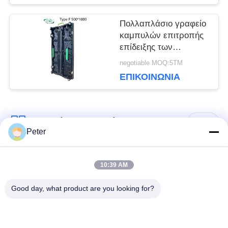
ΙΣΤΌΤΟΠΟΥ
Πολλαπλάσιο γραφείο
καμπυλών επιτροπής
επίδειξης των
ΠΟΛΙΤΙΚΉ
οδηγήσεων σκηνικού
negotiable MOQ:5ΤΜ
ενοικίου IP65 P3.91
ΕΠΙΚΟΙΝΩΝΊΑ
ΜΥΣΤΙΚΌΤΗΤΑΣ
Λαϊκή κατηγορία
Όλα
Peter
Εξωτερική οθόνη
Εσωτερική οθόνη
10:39 AM
σταθερής LED
σταθερής LED
Good day, what product are you looking for?
Διαφανής γυάλινη
Οθόνη LED
οθόνη LED
μίσθωσης σκηνής