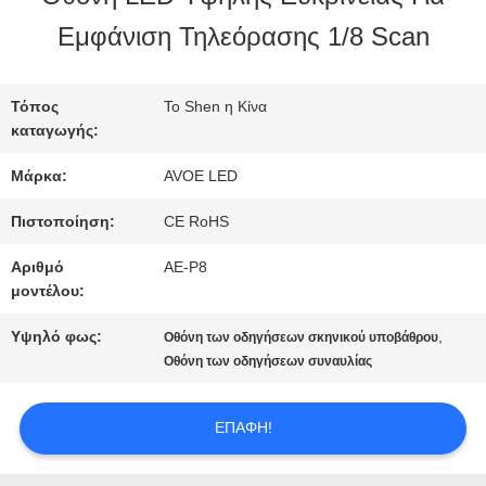
ΣΤΟ
Εμφάνιση Τηλεόρασης 1/8 Scan
ΕΡΓΟΣΤΆΣΙΟ
Τόπος
Το Shen η Κίνα
καταγωγής:
ΈΛΕΓΧΟΣ
Μάρκα:
AVOE LED
ΠΟΙΌΤΗΤΑΣ
Πιστοποίηση:
CE RoHS
Αριθμό
AE-P8
ΕΠΙΚΟΙΝΩΝΉΣΤΕ
μοντέλου:
ΜΑΖΊ
Υψηλό φως:
,
Οθόνη των οδηγήσεων σκηνικού υποβάθρου
Οθόνη των οδηγήσεων συναυλίας
ΜΑΣ
ΕΠΑΦΉ!
ΕΙΔΉΣΕΙΣ