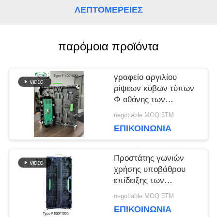
ΛΕΠΤΟΜΈΡΕΙΕΣ
ΥΠΟΘΈΣΕΙΣ
παρόμοια προϊόντα
ΜΠΛΟΓΚ
γραφείο αργιλίου
ρίψεων κύβων τύπων
ΖΗΤΉΣΤΕ
Φ οθόνης των
οδηγήσεων συναυλίας
negotiable MOQ:5ΤΜ
ΜΙΑ
5500nits 3840Hz
ΕΠΙΚΟΙΝΩΝΊΑ
ΠΡΟΣΦΟΡΆ
Προστάτης γωνιών
χρήσης υποβάθρου
VR
επίδειξης των
οδηγήσεων σκηνικού
negotiable MOQ:5ΤΜ
ενοικίου AVOE
ΕΠΙΚΟΙΝΩΝΊΑ
ΧΆΡΤΗΣ
1R1G1B