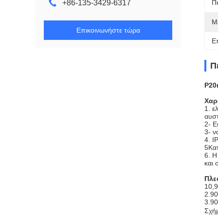
+86-135-3429-6317
Π
Μ
Επικοινωνήστε τώρα
Ε
Π
P20
Χαρ
1. ε
αυσ
2- Ε
3- ν
4. I
5Κα
6. Η
και 
Πλε
10,
2.90
3.9
Σχή