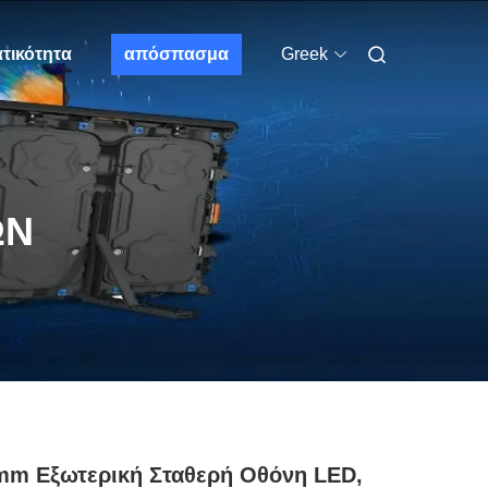
τικότητα
απόσπασμα
Greek
ΩΝ
mm Εξωτερική Σταθερή Οθόνη LED,