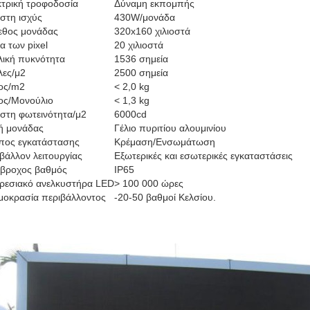
κτρική τροφοδοσία
Δύναμη εκπομπής
στη ισχύς
430W/μονάδα
εθος μονάδας
320x160 χιλιοστά
α των pixel
20 χιλιοστά
λική πυκνότητα
1536 σημεία
λες/μ2
2500 σημεία
ος/m2
< 2,0 kg
ος/Μονούλιο
< 1,3 kg
στη φωτεινότητα/μ2
6000cd
ή μονάδας
Γέλιο πυριτίου αλουμινίου
πος εγκατάστασης
Κρέμαση/Ενσωμάτωση
βάλλον λειτουργίας
Εξωτερικές και εσωτερικές εγκαταστάσεις
άβροχος βαθμός
IP65
ρεσιακό ανελκυστήρα LED
> 100 000 ώρες
μοκρασία περιβάλλοντος
-20-50 βαθμοί Κελσίου.