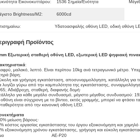
υκνότητα Εικονοκυττάρου:
1536 Σημεία/ενότητα
Μέγεθ
έγιστο Brightness/m2:
6000cd
πισημαίνω:
Υδατοασφαλής οθόνη LED
, 
οδική οθόνη L
εριγραφή Προϊόντος
mm Εξωτερική σταθερή οθόνη LED, εξωτερική LED ψηφιακή πινα
ακτηριστικά
:
λαφρύ, μαλακό, λεπτό. Είναι περίπου 10kg ανά τετραγωνικό μέτρο. Υπε
τηρά βάρη;
ύκολη και γρήγορη εγκατάσταση, αποσυναρμολόγηση, κατάλληλη για τις
α λυγίζει γύρω από την καμπυλότητα της εγκατάστασης, συναρμολόγη
P65; Αδιάβροχη, σταθερή, διαφανής δομή·
τάλληλο για κάθε μεγάλο συνδυασμό, μέγιστο μέγεθος συνδυασμού: 1
 οθόνη είναι σύγχρονη με το βίντεο, εκτός γραμμής, μπορεί να φτάσει τ
σταθερότητα από την κανονική οθόνη LED.
ονεκτήματα
90% μείωση βάρους·
% κόστος εργασίας εγκατάστασης του έργου εξοικονόμηση και χαμηλό 
0% εξοικονόμηση χρόνου εγκατάστασης, γρήγορη και εύκολη εγκατάσ
μα
AE-P20