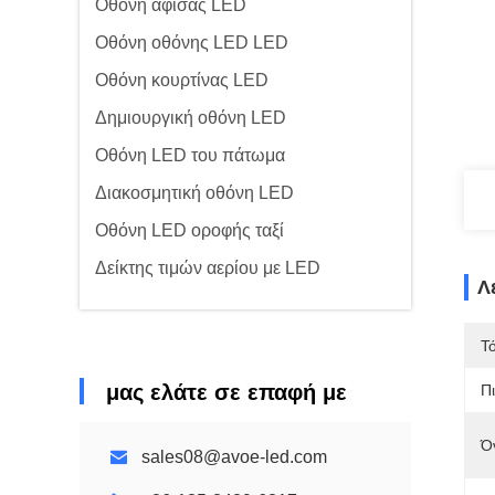
Οθόνη αφίσας LED
Οθόνη οθόνης LED LED
Οθόνη κουρτίνας LED
Δημιουργική οθόνη LED
Οθόνη LED του πάτωμα
Διακοσμητική οθόνη LED
Οθόνη LED οροφής ταξί
Δείκτης τιμών αερίου με LED
Λ
Τ
μας ελάτε σε επαφή με
Π
Ό
sales08@avoe-led.com