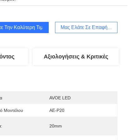
τε Την Καλύτερη Τιμή
Μας Ελάτε Σε Επαφή Με
όντος
Αξιολογήσεις & Κριτικές
α
AVOE LED
μό Μοντέλου
AE-P20
:
20mm