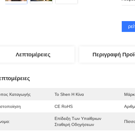
Βρεί
Λεπτομέρειες
Περιγραφή Προϊ
επτομέρειες
όπος Καταγωγής
Το Shen Η Κίνα
Μάρκ
ιστοποίηση
CE RoHS
Αριθ
Επίδειξη Των Υπαίθριων 
νομα:
Πίσσα
Σταθερή Οδηγήσεων