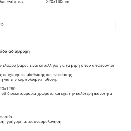
ος Ενότητας:
320x160mm
ED
κίδα αδιάβροχη
ρ-ελαφρύ βάρος είναι κατάλληλο για τα μέρη όπου απαιτούνται
 επιχειρήσεις μίσθωσης και ενοικίασης
ση για την καμπυλωμένη οθόνη,
920x1280
α 68 δισεκατομμύρια χρώματα και έχει την καλύτερη ικανότητα
φορτίο
ταση, γρήγορη αποσυναρμολόγηση.