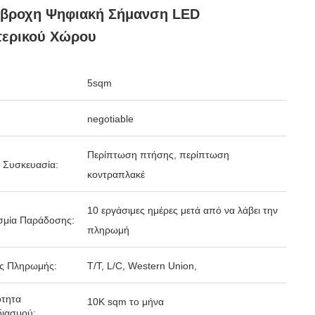
άβροχη Ψηφιακή Σήμανση LED
τερικού Χώρου
5sqm
negotiable
Περίπτωση πτήσης, περίπτωση
 Συσκευασία:
κοντραπλακέ
10 εργάσιμες ημέρες μετά από να λάβει την
σμία Παράδοσης:
πληρωμή
ς Πληρωμής:
T/T, L/C, Western Union,
ότητα
10K sqm το μήνα
ιασμού: