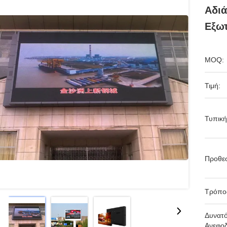
Αδι
Εξω
MOQ:
Τιμή:
Τυπική
Προθε
Τρόπο
Δυνατ
Ανεφοδ