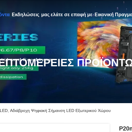
όντα
Εκδηλώσεις
μας ελάτε σε επαφή με
Εικονική Πραγμα
ΕΠΤΟΜΈΡΕΙΕΣ ΠΡΟΪΌΝΤ
LED, Αδιάβροχη Ψηφιακή Σήμανση LED Εξωτερικού Χώρου
P20