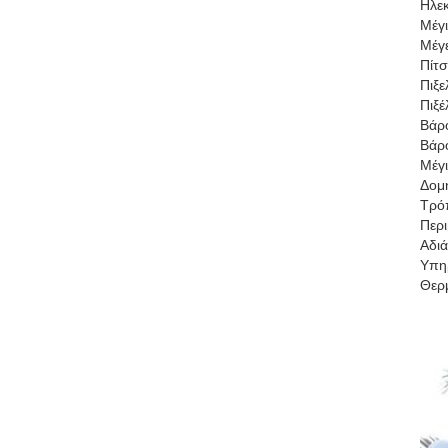
Ηλε
Μέγι
Μέγ
Πίτσ
Πιξε
Πιξέ
Βάρ
Βάρ
Μέγι
Δομ
Τρό
Περι
Αδι
Υπη
Θερ