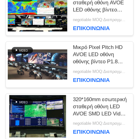
σταθερή οθόνη AVOE
LED οθόνης βίντεο
ΥΠΟΘΈΣΕΙΣ
τοίχου 200W
negotiable MOQ:Διαπραγμάτευση
320*160mm Μονάδα
ΕΠΙΚΟΙΝΩΝΊΑ
3840Hz
ΜΠΛΟΓΚ
Μικρό Pixel Pitch HD
AVOE LED οθόνη
ΖΗΤΉΣΤΕ
οθόνης βίντεο P1.8
320*160mm 3840Hz
negotiable MOQ:Διαπραγμάτευση
ΜΙΑ
ΕΠΙΚΟΙΝΩΝΊΑ
ΠΡΟΣΦΟΡΆ
320*160mm εσωτερική
σταθερή οθόνη LED
VR
AVOE SMD LED Video
Wall για κέντρο
negotiable MOQ:Διαπραγμάτευση
παρακολούθησης
ΕΠΙΚΟΙΝΩΝΊΑ
ΧΆΡΤΗΣ