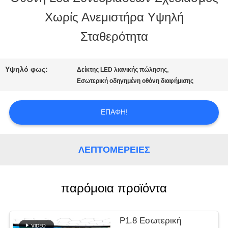
ΣΤΟ
Χωρίς Ανεμιστήρα Υψηλή
ΕΡΓΟΣΤΆΣΙΟ
Σταθερότητα
ΈΛΕΓΧΟΣ
Υψηλό φως:
,
Δείκτης LED λιανικής πώλησης
Εσωτερική οδηγημένη οθόνη διαφήμισης
ΠΟΙΌΤΗΤΑΣ
ΕΠΑΦΉ!
ΕΠΙΚΟΙΝΩΝΉΣΤΕ
ΛΕΠΤΟΜΈΡΕΙΕΣ
ΜΑΖΊ
ΜΑΣ
παρόμοια προϊόντα
ΕΙΔΉΣΕΙΣ
P1.8 Εσωτερική