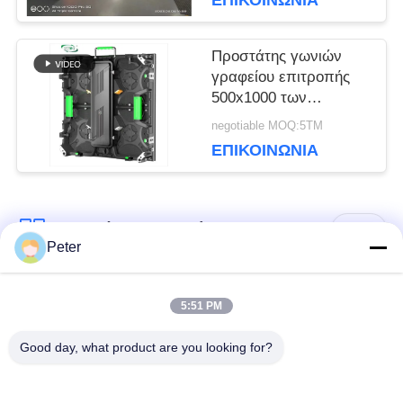
ΕΠΙΚΟΙΝΩΝΊΑ
οδηγήσεων ενοικίου
ΙΣΤΌΤΟΠΟΥ
Προστάτης γωνιών
γραφείου επιτροπής
500x1000 των
ΠΟΛΙΤΙΚΉ
εσωτερικών
negotiable MOQ:5ΤΜ
οδηγήσεων ενοικίου Δ
ΜΥΣΤΙΚΌΤΗΤΑΣ
ΕΠΙΚΟΙΝΩΝΊΑ
P3.91 3840Hz τύπων
Λαϊκή κατηγορία
Όλα
Peter
Εξωτερική οθόνη
Εσωτερική οθόνη
5:51 PM
σταθερής LED
σταθερής LED
Good day, what product are you looking for?
Διαφανής γυάλινη
Οθόνη LED
οθόνη LED
μίσθωσης σκηνής