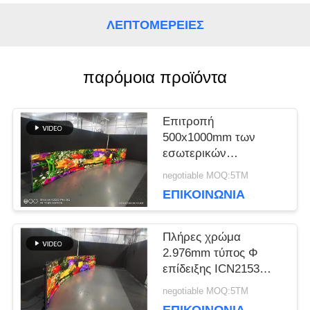
ΛΕΠΤΟΜΈΡΕΙΕΣ
ΥΠΟΘΈΣΕΙΣ
παρόμοια προϊόντα
ΜΠΛΟΓΚ
Επιτροπή
ΖΗΤΉΣΤΕ
500x1000mm των
εσωτερικών
ΜΙΑ
οδηγήσεων ενοικίου
negotiable MOQ:5ΤΜ
τύπων Φ P3.91 4K
ΕΠΙΚΟΙΝΩΝΊΑ
ΠΡΟΣΦΟΡΆ
3840Hz γραφείο
καμπυλών
Πλήρες χρώμα
VR
2.976mm τύπος Φ
επίδειξης ICN2153
3840Hz των
negotiable MOQ:5ΤΜ
εσωτερικών
ΧΆΡΤΗΣ