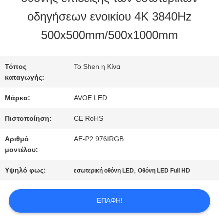
ΣΤΟ
οδηγήσεων ενοικίου 4K 3840Hz
ΕΡΓΟΣΤΆΣΙΟ
500x500mm/500x1000mm
ΈΛΕΓΧΟΣ
Τόπος
Το Shen η Κίνα
καταγωγής:
ΠΟΙΌΤΗΤΑΣ
Μάρκα:
AVOE LED
Πιστοποίηση:
CE RoHS
ΕΠΙΚΟΙΝΩΝΉΣΤΕ
Αριθμό
AE-P2.976IRGB
ΜΑΖΊ
μοντέλου:
ΜΑΣ
Υψηλό φως:
,
εσωτερική οθόνη LED
Οθόνη LED Full HD
ΕΠΑΦΉ!
ΕΙΔΉΣΕΙΣ