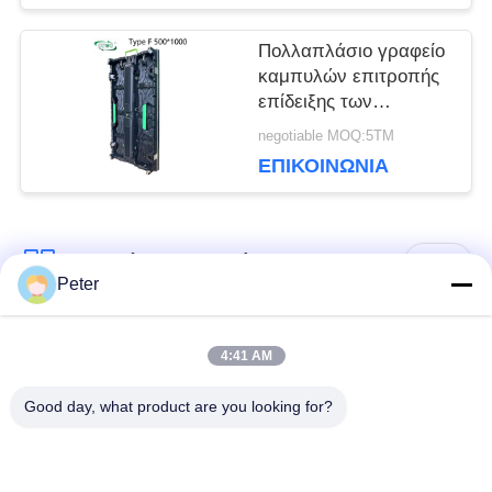
ΙΣΤΌΤΟΠΟΥ
Πολλαπλάσιο γραφείο
καμπυλών επιτροπής
επίδειξης των
ΠΟΛΙΤΙΚΉ
οδηγήσεων σκηνικού
negotiable MOQ:5ΤΜ
ενοικίου IP65 P3.91
ΕΠΙΚΟΙΝΩΝΊΑ
ΜΥΣΤΙΚΌΤΗΤΑΣ
Λαϊκή κατηγορία
Όλα
Peter
Εξωτερική οθόνη
Εσωτερική οθόνη
4:41 AM
σταθερής LED
σταθερής LED
Good day, what product are you looking for?
Διαφανής γυάλινη
Οθόνη LED
οθόνη LED
μίσθωσης σκηνής