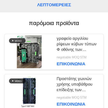
ΛΕΠΤΟΜΈΡΕΙΕΣ
ΥΠΟΘΈΣΕΙΣ
παρόμοια προϊόντα
ΜΠΛΟΓΚ
γραφείο αργιλίου
ρίψεων κύβων τύπων
ΖΗΤΉΣΤΕ
Φ οθόνης των
οδηγήσεων συναυλίας
negotiable MOQ:5ΤΜ
ΜΙΑ
5500nits 3840Hz
ΕΠΙΚΟΙΝΩΝΊΑ
ΠΡΟΣΦΟΡΆ
Προστάτης γωνιών
χρήσης υποβάθρου
VR
επίδειξης των
οδηγήσεων σκηνικού
negotiable MOQ:5ΤΜ
ενοικίου AVOE
ΕΠΙΚΟΙΝΩΝΊΑ
ΧΆΡΤΗΣ
1R1G1B