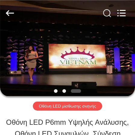
Shen
Zhen
AVOE
Hi-
tech
Co.,
ΣΠΊΤΙ
Ltd..
All
Rights
Reserved.
ΠΡΟΪΌΝΤΑ
ΣΧΕΤΙΚΆ
ΜΕ
ΕΜΆΣ
Οθόνη LED μίσθωσης σκηνής
Οθόνη LED P6mm Υψηλής Ανάλυσης,
ΕΠΙΣΚΈΨΕΙΣ
Οθόνη LED Συναυλιών, Σύνδεση