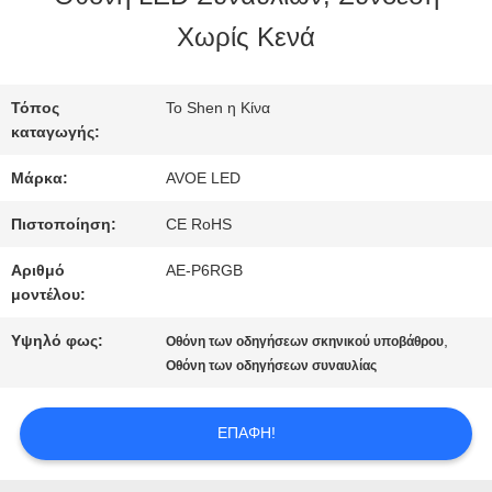
ΣΤΟ
Χωρίς Κενά
ΕΡΓΟΣΤΆΣΙΟ
Τόπος
Το Shen η Κίνα
καταγωγής:
ΈΛΕΓΧΟΣ
Μάρκα:
AVOE LED
ΠΟΙΌΤΗΤΑΣ
Πιστοποίηση:
CE RoHS
Αριθμό
AE-P6RGB
ΕΠΙΚΟΙΝΩΝΉΣΤΕ
μοντέλου:
ΜΑΖΊ
Υψηλό φως:
,
Οθόνη των οδηγήσεων σκηνικού υποβάθρου
Οθόνη των οδηγήσεων συναυλίας
ΜΑΣ
ΕΠΑΦΉ!
ΕΙΔΉΣΕΙΣ