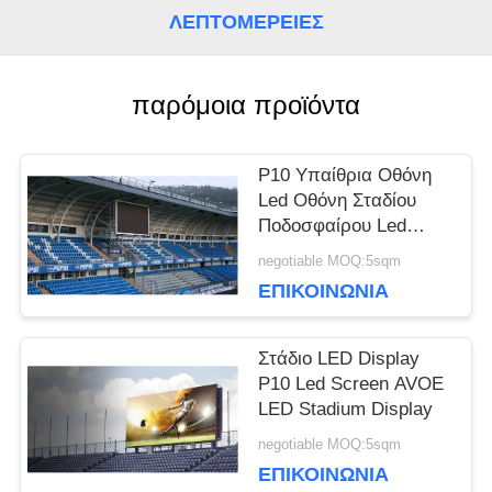
ΛΕΠΤΟΜΈΡΕΙΕΣ
ΥΠΟΘΈΣΕΙΣ
παρόμοια προϊόντα
ΜΠΛΟΓΚ
P10 Υπαίθρια Οθόνη
Led Οθόνη Σταδίου
ΖΗΤΉΣΤΕ
Ποδοσφαίρου Led
7500nits /M²
negotiable MOQ:5sqm
ΜΙΑ
ΕΠΙΚΟΙΝΩΝΊΑ
ΠΡΟΣΦΟΡΆ
Στάδιο LED Display
P10 Led Screen AVOE
VR
LED Stadium Display
negotiable MOQ:5sqm
ΕΠΙΚΟΙΝΩΝΊΑ
ΧΆΡΤΗΣ