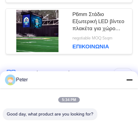
ΙΣΤΌΤΟΠΟΥ
P6mm Στάδιο
Εξωτερική LED βίντεο
πλακέτα για χώρο
ΠΟΛΙΤΙΚΉ
ψυχαγωγίας 1/8 Scan
negotiable MOQ:5sqm
ΕΠΙΚΟΙΝΩΝΊΑ
ΜΥΣΤΙΚΌΤΗΤΑΣ
Λαϊκή κατηγορία
Όλα
Peter
Εξωτερική οθόνη
Εσωτερική οθόνη
5:34 PM
σταθερής LED
σταθερής LED
Good day, what product are you looking for?
Διαφανής γυάλινη
Οθόνη LED
οθόνη LED
μίσθωσης σκηνής