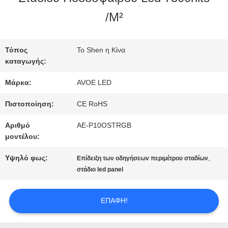
ΣΤΟ
/M²
ΕΡΓΟΣΤΆΣΙΟ
Τόπος
Το Shen η Κίνα
καταγωγής:
ΈΛΕΓΧΟΣ
Μάρκα:
AVOE LED
ΠΟΙΌΤΗΤΑΣ
Πιστοποίηση:
CE RoHS
Αριθμό
AE-P10OSTRGB
ΕΠΙΚΟΙΝΩΝΉΣΤΕ
μοντέλου:
ΜΑΖΊ
Υψηλό φως:
,
Επίδειξη των οδηγήσεων περιμέτρου σταδίων
στάδιο led panel
ΜΑΣ
ΕΠΑΦΉ!
ΕΙΔΉΣΕΙΣ