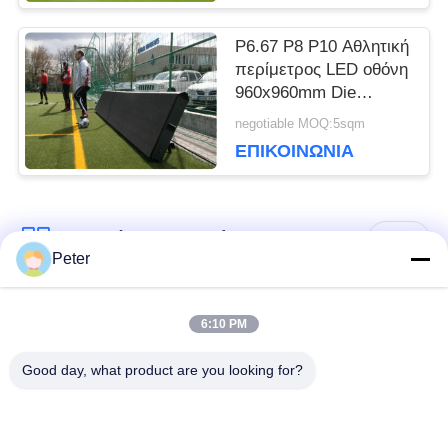
ΙΣΤΌΤΟΠΟΥ
P6.67 P8 P10 Αθλητική
περίμετρος LED οθόνη
960x960mm Die
ΠΟΛΙΤΙΚΉ
Casting Αλουμινίου
negotiable MOQ:5sqm
ντουλάπι
ΕΠΙΚΟΙΝΩΝΊΑ
ΜΥΣΤΙΚΌΤΗΤΑΣ
Λαϊκή κατηγορία
Όλα
Peter
Εξωτερική οθόνη
Εσωτερική οθόνη
6:10 PM
σταθερής LED
σταθερής LED
Good day, what product are you looking for?
Διαφανής γυάλινη
Οθόνη LED
οθόνη LED
μίσθωσης σκηνής