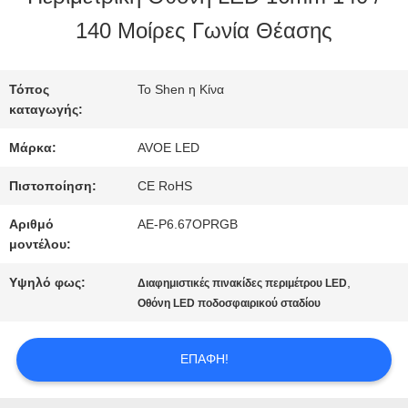
ΣΤΟ
140 Μοίρες Γωνία Θέασης
ΕΡΓΟΣΤΆΣΙΟ
Τόπος
Το Shen η Κίνα
καταγωγής:
ΈΛΕΓΧΟΣ
Μάρκα:
AVOE LED
ΠΟΙΌΤΗΤΑΣ
Πιστοποίηση:
CE RoHS
Αριθμό
AE-P6.67OPRGB
ΕΠΙΚΟΙΝΩΝΉΣΤΕ
μοντέλου:
ΜΑΖΊ
Υψηλό φως:
,
Διαφημιστικές πινακίδες περιμέτρου LED
Οθόνη LED ποδοσφαιρικού σταδίου
ΜΑΣ
ΕΠΑΦΉ!
ΕΙΔΉΣΕΙΣ