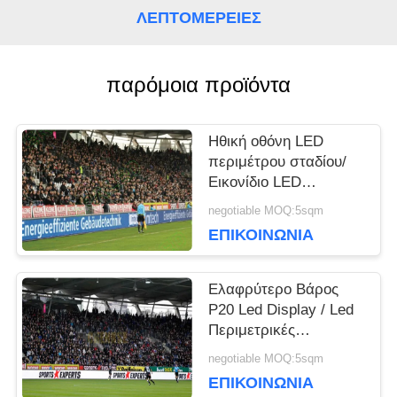
ΛΕΠΤΟΜΈΡΕΙΕΣ
ΥΠΟΘΈΣΕΙΣ
παρόμοια προϊόντα
ΜΠΛΟΓΚ
Ηθική οθόνη LED
περιμέτρου σταδίου/
ΖΗΤΉΣΤΕ
Εικονίδιο LED
περιμέτρου
negotiable MOQ:5sqm
ΜΙΑ
1280*960mm
ΕΠΙΚΟΙΝΩΝΊΑ
ΠΡΟΣΦΟΡΆ
Ελαφρύτερο Βάρος
P20 Led Display / Led
VR
Περιμετρικές
Διαφημιστικές
negotiable MOQ:5sqm
Πινακίδες Ρυθμιζόμενη
ΕΠΙΚΟΙΝΩΝΊΑ
ΧΆΡΤΗΣ
Γωνία