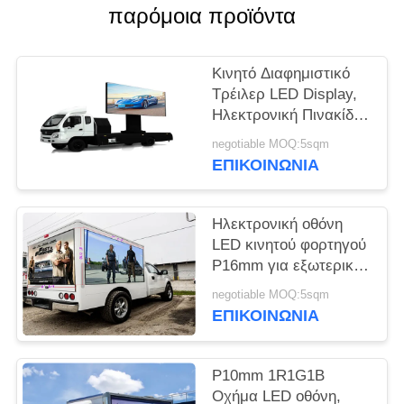
ΖΗΤΉΣΤΕ
παρόμοια προϊόντα
ΜΙΑ
ΠΡΟΣΦΟΡΆ
Κινητό Διαφημιστικό
Τρέιλερ LED Display,
Ηλεκτρονική Πινακίδα
VR
LED Display P4mm
negotiable MOQ:5sqm
ΕΠΙΚΟΙΝΩΝΊΑ
ΧΆΡΤΗΣ
ΙΣΤΌΤΟΠΟΥ
Ηλεκτρονική οθόνη
LED κινητού φορτηγού
ΠΟΛΙΤΙΚΉ
P16mm για εξωτερικές
εκδηλώσεις Στατικό
ΜΥΣΤΙΚΌΤΗΤΑΣ
negotiable MOQ:5sqm
συνεχές ρεύμα
ΕΠΙΚΟΙΝΩΝΊΑ
οδήγησης
P10mm 1R1G1B
Οχήμα LED οθόνη,