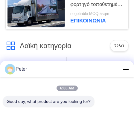
φορτηγό τοποθετημένη
οθόνη LED
negotiable MOQ:5sqm
εξοικονόμηση
ΕΠΙΚΟΙΝΩΝΊΑ
ενέργειας
Λαϊκή κατηγορία
Όλα
Εξωτερική οθόνη
Εσωτερική οθόνη
Peter
σταθερής LED
σταθερής LED
6:00 AM
Διαφανής γυάλινη
Οθόνη LED
οθόνη LED
μίσθωσης σκηνής
Good day, what product are you looking for?
Εξωτερική οθόνη
Fine Pitch LED οθόνη
LED LED