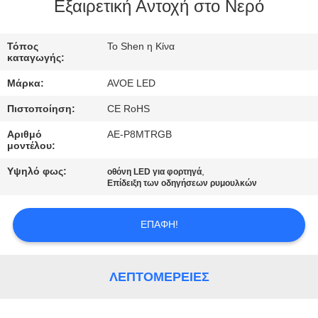
Εξαιρετική Αντοχή στο Νερό
ΈΛΕΓΧΟΣ
Τόπος
Το Shen η Κίνα
ΠΟΙΌΤΗΤΑΣ
καταγωγής:
Μάρκα:
AVOE LED
ΕΠΙΚΟΙΝΩΝΉΣΤΕ
Πιστοποίηση:
CE RoHS
ΜΑΖΊ
Αριθμό
AE-P8MTRGB
ΜΑΣ
μοντέλου:
Υψηλό φως:
,
οθόνη LED για φορτηγά
ΕΙΔΉΣΕΙΣ
Επίδειξη των οδηγήσεων ρυμουλκών
ΕΠΑΦΉ!
ΥΠΟΘΈΣΕΙΣ
ΜΠΛΟΓΚ
ΛΕΠΤΟΜΈΡΕΙΕΣ