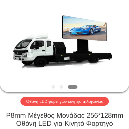
Zhen
AVOE
Hi-
tech
Co.,
Ltd..
All
Rights
ΣΠΊΤΙ
Reserved.
ΠΡΟΪΌΝΤΑ
ΣΧΕΤΙΚΆ
ΜΕ
ΕΜΆΣ
ΕΠΙΣΚΈΨΕΙΣ
Οθόνη LED φορτηγών κινητής τηλεφωνίας
ΣΤΟ
P8mm Μέγεθος Μονάδας 256*128mm
ΕΡΓΟΣΤΆΣΙΟ
Οθόνη LED για Κινητό Φορτηγό