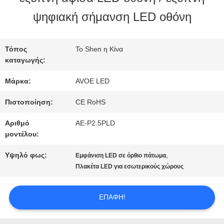
ΣΤΟ
ψηφιακή σήμανση LED οθόνη
ΕΡΓΟΣΤΆΣΙΟ
Τόπος
Το Shen η Κίνα
καταγωγής:
ΈΛΕΓΧΟΣ
Μάρκα:
AVOE LED
ΠΟΙΌΤΗΤΑΣ
Πιστοποίηση:
CE RoHS
Αριθμό
AE-P2.5PLD
ΕΠΙΚΟΙΝΩΝΉΣΤΕ
μοντέλου:
ΜΑΖΊ
Υψηλό φως:
,
Εμφάνιση LED σε όρθιο πάτωμα
Πλακέτα LED για εσωτερικούς χώρους
ΜΑΣ
ΕΠΑΦΉ!
ΕΙΔΉΣΕΙΣ