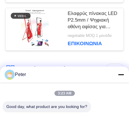
Κέντρα
ΙΣΤΌΤΟΠΟΥ
Ελαφρύς πίνακας LED
P2.5mm / Ψηφιακή
οθόνη αφίσας για
ΠΟΛΙΤΙΚΉ
εσωτερική διαφήμιση
negotiable MOQ:1 μονάδα
640*1920mm
ΕΠΙΚΟΙΝΩΝΊΑ
ΜΥΣΤΙΚΌΤΗΤΑΣ
Λαϊκή κατηγορία
Όλα
Peter
Εξωτερική οθόνη
Εσωτερική οθόνη
3:23 AM
σταθερής LED
σταθερής LED
Good day, what product are you looking for?
Διαφανής γυάλινη
Οθόνη LED
οθόνη LED
μίσθωσης σκηνής