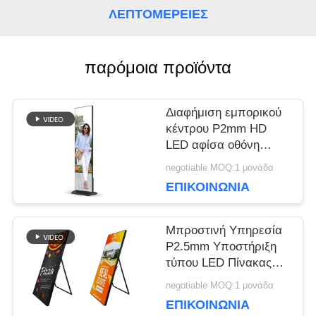
ΛΕΠΤΟΜΈΡΕΙΕΣ
ΥΠΟΘΈΣΕΙΣ
παρόμοια προϊόντα
ΜΠΛΟΓΚ
Διαφήμιση εμπορικού
κέντρου P2mm HD
ΖΗΤΉΣΤΕ
LED αφίσα οθόνη
πάτωμα Stand Alone
negotiable MOQ:1 μονάδα
ΜΙΑ
Εύκολη μετακίνηση
ΕΠΙΚΟΙΝΩΝΊΑ
640*1920mm
ΠΡΟΣΦΟΡΆ
Μπροστινή Υπηρεσία
P2.5mm Υποστήριξη
VR
τύπου LED Πίνακας
Αφίσας / Οθόνη
negotiable MOQ:1 μονάδα
Αφίσας Λιανικής HD
ΕΠΙΚΟΙΝΩΝΊΑ
ΧΆΡΤΗΣ
Εικόνα για Εμπορικά