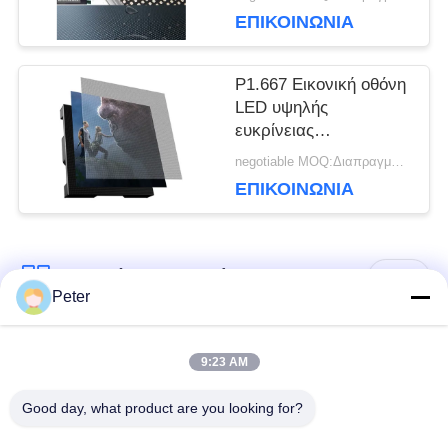
Display
ΕΠΙΚΟΙΝΩΝΊΑ
ΙΣΤΌΤΟΠΟΥ
P1.667 Εικονική οθόνη
LED υψηλής
ΠΟΛΙΤΙΚΉ
ευκρίνειας
320X160mm LED
ΜΥΣΤΙΚΌΤΗΤΑΣ
negotiable MOQ:Διαπραγμάτευση
οθόνη GOB
ΕΠΙΚΟΙΝΩΝΊΑ
Λαϊκή κατηγορία
Όλα
Peter
Εξωτερική οθόνη
Εσωτερική οθόνη
9:23 AM
σταθερής LED
σταθερής LED
Good day, what product are you looking for?
Διαφανής γυάλινη
Οθόνη LED