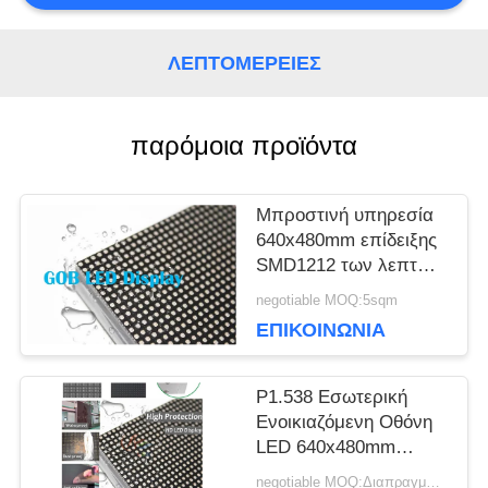
ΥΠΟΘΈΣΕΙΣ
ΛΕΠΤΟΜΈΡΕΙΕΣ
ΜΠΛΟΓΚ
παρόμοια προϊόντα
Μπροστινή υπηρεσία
ΖΗΤΉΣΤΕ
640x480mm επίδειξης
ΜΙΑ
SMD1212 των λεπτών
οδηγήσεων πισσών
negotiable MOQ:5sqm
ΠΡΟΣΦΟΡΆ
GOB P1.538
ΕΠΙΚΟΙΝΩΝΊΑ
VR
P1.538 Εσωτερική
Ενοικιαζόμενη Οθόνη
LED 640x480mm
Cabinet GOB LED
ΧΆΡΤΗΣ
negotiable MOQ:Διαπραγμάτευση