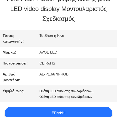
ΣΤΟ
LED video display Μοντουλαριστός
ΕΡΓΟΣΤΆΣΙΟ
Σχεδιασμός
ΈΛΕΓΧΟΣ
Τόπος
Το Shen η Κίνα
καταγωγής:
ΠΟΙΌΤΗΤΑΣ
Μάρκα:
AVOE LED
Πιστοποίηση:
CE RoHS
ΕΠΙΚΟΙΝΩΝΉΣΤΕ
Αριθμό
AE-P1.667IFRGB
ΜΑΖΊ
μοντέλου:
ΜΑΣ
Υψηλό φως:
,
Οθόνη LED αίθουσας συνεδριάσεων
Οθόνη LED αίθουσας συνεδριάσεων
ΕΙΔΉΣΕΙΣ
ΕΠΑΦΉ!