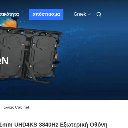
τικότητα
απόσπασμα
Greek
ΩΝ
Γωνίας Cabinet
91mm UHD4KS 3840Hz Εξωτερική Οθόνη