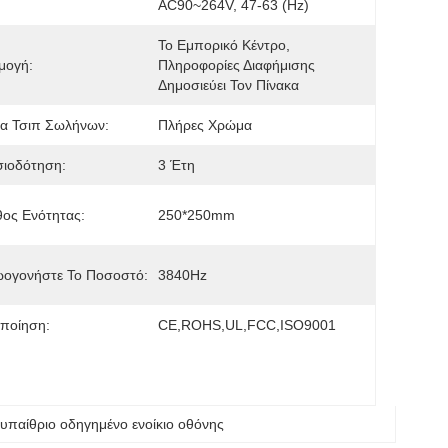
AC90~264V, 47-63 (Hz)
Το Εμπορικό Κέντρο, 
μογή:
Πληροφορίες Διαφήμισης 
Δημοσιεύει Τον Πίνακα
α Τσιπ Σωλήνων:
Πλήρες Χρώμα
σιοδότηση:
3 Έτη
ος Ενότητας:
250*250mm
ωογονήστε Το Ποσοστό:
3840Hz
ποίηση:
CE,ROHS,UL,FCC,ISO9001
 
υπαίθριο οδηγημένο ενοίκιο οθόνης