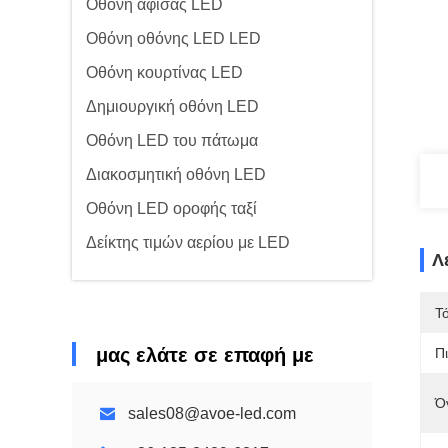
Οθόνη αφίσας LED
Οθόνη οθόνης LED LED
Οθόνη κουρτίνας LED
Δημιουργική οθόνη LED
Οθόνη LED του πάτωμα
Διακοσμητική οθόνη LED
Οθόνη LED οροφής ταξί
Δείκτης τιμών αερίου με LED
Λ
Τ
μας ελάτε σε επαφή με
Π
Ό
sales08@avoe-led.com