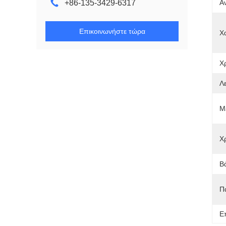
+86-135-3429-6317
Α
Επικοινωνήστε τώρα
Χ
Χ
Λε
Μ
Χ
Β
Π
Ε