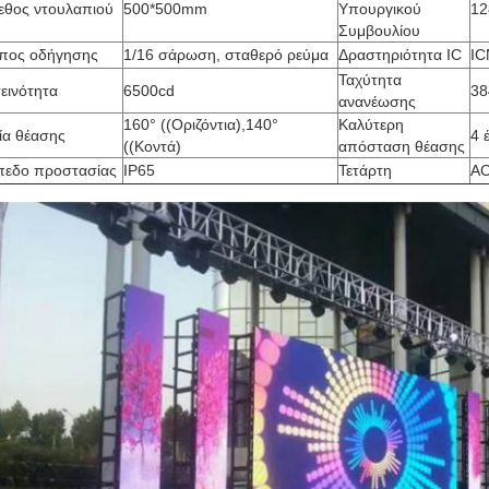
εθος ντουλαπιού
500*500mm
Υπουργικού
12
Συμβουλίου
πος οδήγησης
1/16 σάρωση, σταθερό ρεύμα
Δραστηριότητα IC
IC
Ταχύτητα
εινότητα
6500cd
38
ανανέωσης
160° ((Οριζόντια),140°
Καλύτερη
ία θέασης
4 
((Κοντά)
απόσταση θέασης
πεδο προστασίας
IP65
Τετάρτη
AC