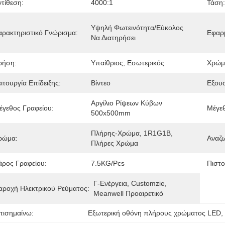
ντίθεση:
4000:1
Τάση:
Υψηλή Φωτεινότητα/εύκολος 
αρακτηριστικό Γνώρισμα:
Εφαρ
Να Διατηρήσει
ρήση:
Υπαίθριος, Εσωτερικός
Χρώμ
ιτουργία Επίδειξης:
Βίντεο
Εξου
Αργίλιο Ρίψεων Κύβων 
έγεθος Γραφείου:
Μέγεθ
500x500mm
Πλήρης-Χρώμα, 1R1G1B, 
ρώμα:
Αναζ
Πλήρες Χρώμα
άρος Γραφείου:
7.5KG/pcs
Πιστο
Γ-Ενέργεια, Customzie, 
αροχή Ηλεκτρικού Ρεύματος:
Meanwell Προαιρετικό
πισημαίνω:
Εξωτερική οθόνη πλήρους χρώματος LED
,