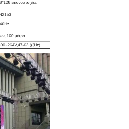
8*128 εικονοστοιχίες
N2153
40Hz
έως 100 μέτρα
90~264V,47-63 (((Hz)