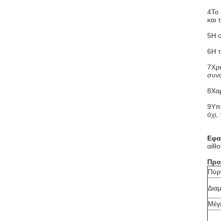
4Το 
και 
5Η σ
6Η τ
7Χρη
συν
8Χαμ
9Υπο
όχι,
Εφα
αίθο
Προ
Πύρ
Δια
Μέγ