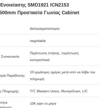
Ενοικίασης SMD1921 ICN2153
500mm Προστασία Γωνίας Cabinet
Διαπραγματεύσιμος
negotiable
Περίπτωση πτήσης, περίπτωση
 Συσκευασία:
κοντραπλακέ
10 εργάσιμες ημέρες μετά από να λάβει την
σμία Παράδοσης:
πληρωμή
ς Πληρωμής:
T/T, Western Union, MoneyGram, L/C
ότητα
10K sqm το μήνα
ιασμού: