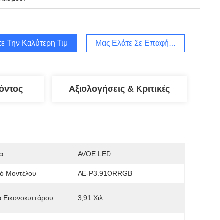
τε Την Καλύτερη Τιμή
Μας Ελάτε Σε Επαφή Με
όντος
Αξιολογήσεις & Κριτικές
α
AVOE LED
μό Μοντέλου
AE-P3.91ORRGB
 Εικονοκυττάρου:
3,91 Χιλ.