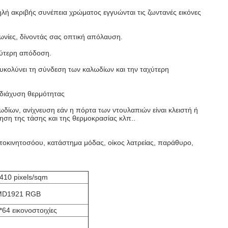
λή ακριβής συνέπεια χρώματος εγγυώνται τις ζωντανές εικόνες
ωνίες, δίνοντάς σας οπτική απόλαυση.
λύτερη απόδοση.
ευκολύνει τη σύνδεση των καλωδίων και την ταχύτερη
 διάχυση θερμότητας
ωδίων, ανίχνευση εάν η πόρτα των ντουλαπιών είναι κλειστή ή
ση της τάσης και της θερμοκρασίας κλπ..
υτοκινητοσόου, κατάστημα μόδας, οίκος λατρείας, παράθυρο,
410 pixels/sqm
MD1921 RGB
*64 εικονοστοιχίες