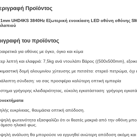
εριγραφή Προϊόντος
91mm UHD4KS 3840Hz Εξωτερική ενοικίαση LED οθόνη οθόνης S
υλαπιού
ριγραφή του προϊόντος
αιρετικά για οθόνες με όγκο, όγκο και κύμα
ερ λεπτή και ελαφριά: 7,5kg ανά ντουλάπι Βάρος ((500x500mm), εξοικ
κιμαστική δομή αλουμινίου χύτευσης με πετσέτα: στερεό πετρώμα, όχ
ιάλειπτη σύνδεση: να σας προσφέρει καλύτερη οπτική εμπειρία
στημα γρήγορης κλειδαριότητας, εύκολη εγκατάσταση: γρήγορη εγκατ
ονεκτήματα
λής ευκρίνειας, θαυμάσια οπτική απόδοση.
ψηλή φωτεινότητα εξασφαλίζει ότι οι θεατές μακριά από την οθόνη μπ
 άμεσο ηλιακό φως.
ψηλή ανάλυση θα μπορούσε να εγγυηθεί ανώτερη απόδοση ακόμη και μ