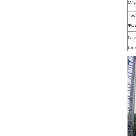
Μέγ
Τρό
Φωτ
Γων
Επί