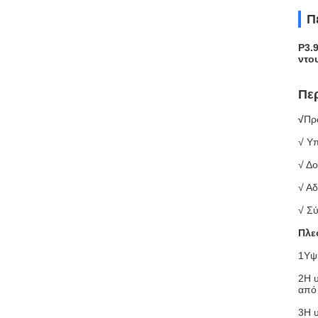
Π
P3.
ντο
Πε
√
Προ
√ Υπ
√ Δο
√ Αδ
√ Σύ
Πλε
1Υψη
2Η υ
από
3Η υ