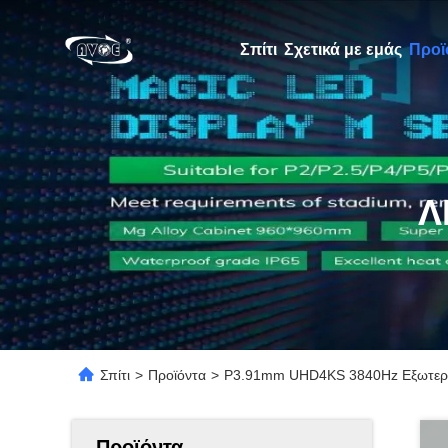
Σπίτι
Σχετικά με εμάς
Προϊ
Λ
Σπίτι
>
Προϊόντα
>
P3.91mm UHD4KS 3840Hz Εξωτερι
Προϊόντα