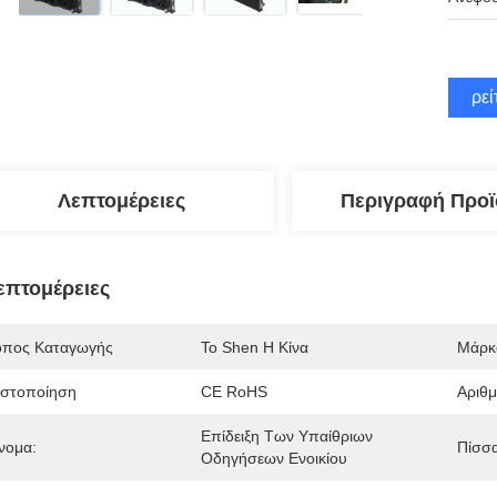
Βρεί
Λεπτομέρειες
Περιγραφή Προϊ
επτομέρειες
όπος Καταγωγής
Το Shen Η Κίνα
Μάρκ
ιστοποίηση
CE RoHS
Αριθ
Επίδειξη Των Υπαίθριων 
νομα:
Πίσσα
Οδηγήσεων Ενοικίου