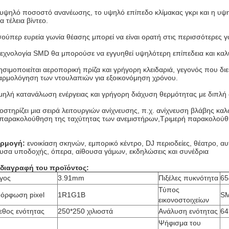
υψηλό ποσοστό ανανέωσης, το υψηλό επίπεδο κλίμακας γκρι και η υψη
τα τέλεια βίντεο.
ούπερ ευρεία γωνία θέασης μπορεί να είναι ορατή στις περισσότερες γ
εχνολογία SMD θα μπορούσε να εγγυηθεί υψηλότερη επίπεδεια και κα
σιμοποιείται αεροπορική πρίζα και γρήγορη κλειδαριά, γεγονός που δι
αρμολόγηση των ντουλαπιών για εξοικονόμηση χρόνου.
ηλή κατανάλωση ενέργειας και γρήγορη διάχυση θερμότητας με διπλή
στηρίζει μια σειρά λειτουργιών ανίχνευσης, π.χ. ανίχνευση βλάβης καλ
 παρακολούθηση της ταχύτητας των ανεμιστήρων,Τριμερή παρακολούθη
ρμογή:
ενοικίαση σκηνών, εμπορικό κέντρο, DJ περιοδείες, θέατρο, α
υσα υποδοχής, όπερα, αίθουσα γάμων, εκδηλώσεις και συνέδρια
διαγραφή του προϊόντος:
γος
3.91mm
Πιξέλες πυκνότητα
65
Τύπος
μόρφωση pixel
1R1G1B
S
εικονοστοιχείων
εθος ενότητας
250*250 χιλιοστά
Ανάλυση ενότητας
64
Ψήφισμα του