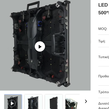
LED 
500*
MOQ:
Τιμή:
Τυπική
Προθε
Τρόπο
Δυνατ
Ανεφοδ