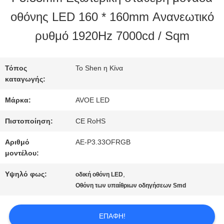
ΣΤΟ
οθόνης LED 160 * 160mm Ανανεωτικό
ΕΡΓΟΣΤΆΣΙΟ
ρυθμό 1920Hz 7000cd / Sqm
ΈΛΕΓΧΟΣ
Τόπος
Το Shen η Κίνα
καταγωγής:
ΠΟΙΌΤΗΤΑΣ
Μάρκα:
AVOE LED
Πιστοποίηση:
CE RoHS
ΕΠΙΚΟΙΝΩΝΉΣΤΕ
Αριθμό
AE-P3.33OFRGB
ΜΑΖΊ
μοντέλου:
ΜΑΣ
Υψηλό φως:
,
οδική οθόνη LED
Οθόνη των υπαίθριων οδηγήσεων Smd
ΕΙΔΉΣΕΙΣ
ΕΠΑΦΉ!