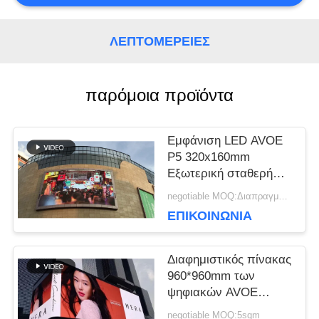
ΥΠΟΘΈΣΕΙΣ
ΛΕΠΤΟΜΈΡΕΙΕΣ
ΜΠΛΟΓΚ
παρόμοια προϊόντα
Εμφάνιση LED AVOE
ΖΗΤΉΣΤΕ
P5 320x160mm
ΜΙΑ
Εξωτερική σταθερή
οθόνη LED υψηλό
negotiable MOQ:Διαπραγματεύσιμος
ΠΡΟΣΦΟΡΆ
ρυθμό ανανέωσης
ΕΠΙΚΟΙΝΩΝΊΑ
3840Hz
VR
Διαφημιστικός πίνακας
960*960mm των
ψηφιακών AVOE
οδηγήσεων P4
ΧΆΡΤΗΣ
negotiable MOQ:5sqm