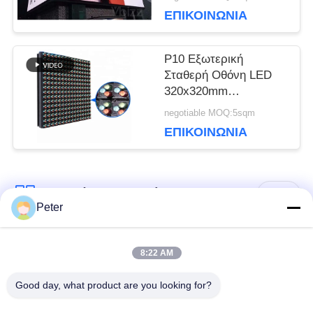
SMD1921 5500nits
ΕΠΙΚΟΙΝΩΝΊΑ
γραφείο
ΙΣΤΌΤΟΠΟΥ
P10 Εξωτερική
Σταθερή Οθόνη LED
ΠΟΛΙΤΙΚΉ
320x320mm
Μπροστινή Συντήρηση
ΜΥΣΤΙΚΌΤΗΤΑΣ
negotiable MOQ:5sqm
AVOE LED Module
ΕΠΙΚΟΙΝΩΝΊΑ
Λαϊκή κατηγορία
Όλα
Peter
Εξωτερική οθόνη
Εσωτερική οθόνη
8:22 AM
σταθερής LED
σταθερής LED
Good day, what product are you looking for?
Διαφανής γυάλινη
Οθόνη LED