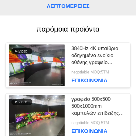
ΛΕΠΤΟΜΈΡΕΙΕΣ
ΥΠΟΘΈΣΕΙΣ
παρόμοια προϊόντα
ΜΠΛΟΓΚ
3840Hz 4K υπαίθριο
οδηγημένο ενοίκιο
ΖΗΤΉΣΤΕ
οθόνης γραφείο
καμπυλών τύπων Φ
negotiable MOQ:5ΤΜ
ΜΙΑ
πολλαπλάσιο
ΕΠΙΚΟΙΝΩΝΊΑ
ΠΡΟΣΦΟΡΆ
γραφείο 500x500
500x1000mm
VR
καμπυλών επίδειξης
των υπαίθριων
negotiable MOQ:5ΤΜ
οδηγήσεων ενοικίου
ΕΠΙΚΟΙΝΩΝΊΑ
ΧΆΡΤΗΣ
3.91mm 4K