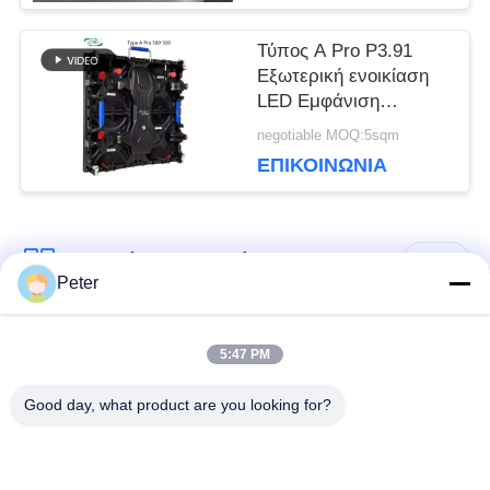
ΙΣΤΌΤΟΠΟΥ
Τύπος A Pro P3.91
Εξωτερική ενοικίαση
LED Εμφάνιση
ΠΟΛΙΤΙΚΉ
καμπύλη ντουλάπι
negotiable MOQ:5sqm
500x500 / 500x1000 με
ΕΠΙΚΟΙΝΩΝΊΑ
ΜΥΣΤΙΚΌΤΗΤΑΣ
δύο κλειδαριές
Λαϊκή κατηγορία
Όλα
Peter
Εξωτερική οθόνη
Εσωτερική οθόνη
5:47 PM
σταθερής LED
σταθερής LED
Good day, what product are you looking for?
Διαφανής γυάλινη
Οθόνη LED
οθόνη LED
μίσθωσης σκηνής