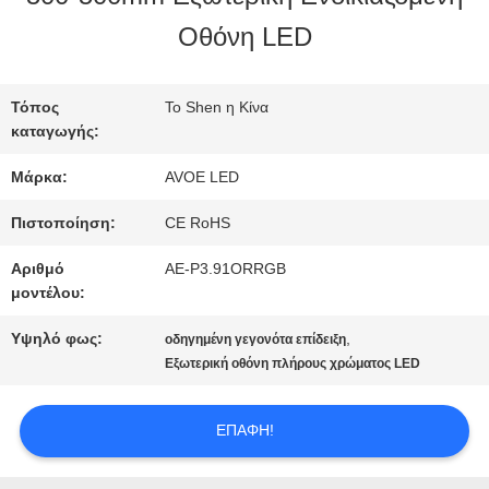
ΣΤΟ
Οθόνη LED
ΕΡΓΟΣΤΆΣΙΟ
Τόπος
Το Shen η Κίνα
καταγωγής:
ΈΛΕΓΧΟΣ
Μάρκα:
AVOE LED
ΠΟΙΌΤΗΤΑΣ
Πιστοποίηση:
CE RoHS
Αριθμό
AE-P3.91ORRGB
ΕΠΙΚΟΙΝΩΝΉΣΤΕ
μοντέλου:
ΜΑΖΊ
Υψηλό φως:
,
οδηγημένη γεγονότα επίδειξη
Εξωτερική οθόνη πλήρους χρώματος LED
ΜΑΣ
ΕΠΑΦΉ!
ΕΙΔΉΣΕΙΣ