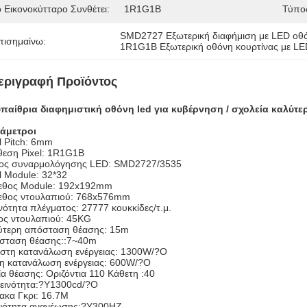
ο Εικονοκύτταρο Συνθέτει:
1R1G1B
Τύπο
SMD2727 Εξωτερική διαφήμιση με LED οθ
πισημαίνω:
1R1G1B Εξωτερική οθόνη κουρτίνας με L
εριγραφή Προϊόντος
υπαίθρια διαφημιστική οθόνη led για κυβέρνηση / σχολεία καλύτ
άμετροι
l Pitch: 6mm
θεση Pixel: 1R1G1B
ος συναρμολόγησης LED: SMD2727/3535
l Module: 32*32
εθος Module: 192x192mm
εθος ντουλαπιού: 768x576mm
ότητα πλέγματος: 27777 κουκκίδες/τ.μ.
ος ντουλαπιού: 45KG
ύτερη απόσταση θέασης: 15m
σταση θέασης::7~40m
ιστη κατανάλωση ενέργειας: 1300W/?O
η κατανάλωση ενέργειας: 600W/?O
α θέασης: Οριζόντια 110 Κάθετη :40
εινότητα:?Y1300cd/?O
ακα Γκρι: 16.7M
νότητα ανανέωσης:?Y300HZ