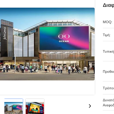
Δια
MOQ:
Τιμή:
Τυπική
Προθε
Τρόπο
Δυνατ
Ανεφοδ