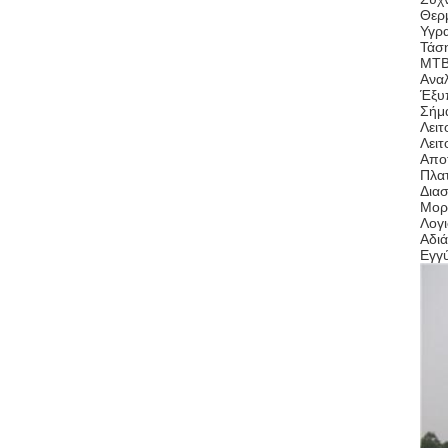
Θερ
Υγρ
Τάσ
MTB
Αναλ
Έξυπ
Σήμα
Λειτ
Λει
Αποτ
Πλα
Δια
Μορφ
Λογι
Αδιά
Εγγ