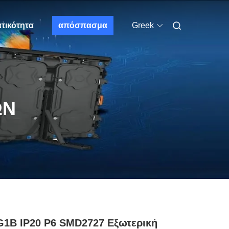
τικότητα
απόσπασμα
Greek
ΩΝ
1B IP20 P6 SMD2727 Εξωτερική