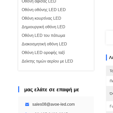
Οθόνη αφίσας LED
Οθόνη οθόνης LED LED
Οθόνη κουρτίνας LED
Δημιουργική οθόνη LED
Οθόνη LED του πάτωμα
Διακοσμητική οθόνη LED
Οθόνη LED οροφής ταξί
Λ
Δείκτης τιμών αερίου με LED
Τ
Π
μας ελάτε σε επαφή με
Ό
sales08@avoe-led.com
Γ