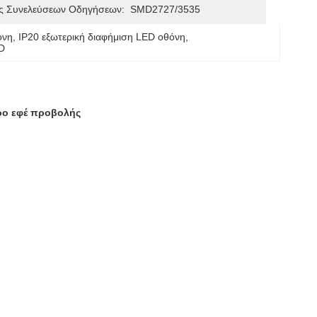
ς Συνελεύσεων Οδηγήσεων:
SMD2727/3535
όνη
, 
IP20 εξωτερική διαφήμιση LED οθόνη
, 
ED
ερο εφέ προβολής