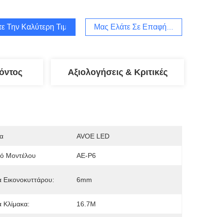
τε Την Καλύτερη Τιμή
Μας Ελάτε Σε Επαφή Με
όντος
Αξιολογήσεις & Κριτικές
α
AVOE LED
μό Μοντέλου
AE-P6
 Εικονοκυττάρου:
6mm
α Κλίμακα:
16.7M