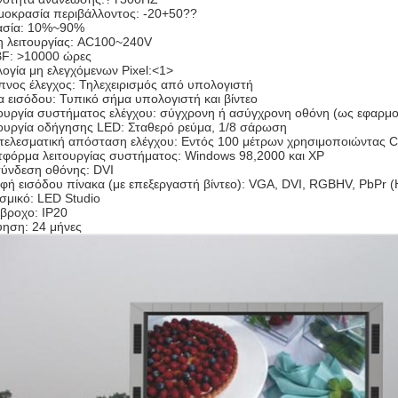
μοκρασία περιβάλλοντος: -20+50??
ασία: 10%~90%
η λειτουργίας: AC100~240V
F: >10000 ώρες
ογία μη ελεγχόμενων Pixel:<1>
νος έλεγχος: Τηλεχειρισμός από υπολογιστή
 εισόδου: Τυπικό σήμα υπολογιστή και βίντεο
ουργία συστήματος ελέγχου: σύγχρονη ή ασύγχρονη οθόνη (ως εφαρμο
τουργία οδήγησης LED: Σταθερό ρεύμα, 1/8 σάρωση
ελεσματική απόσταση ελέγχου: Εντός 100 μέτρων χρησιμοποιώντας CA
τφόρμα λειτουργίας συστήματος: Windows 98,2000 και XP
σύνδεση οθόνης: DVI
ή εισόδου πίνακα (με επεξεργαστή βίντεο): VGA, DVI, RGBHV, PbPr (
σμικό: LED Studio
βροχο: IP20
ύηση: 24 μήνες