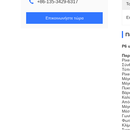
+86-135-3429-6317
Τ
Ε
Επικοινωνήστε τώρα
Π
P6 
Παρ
Pixe
Σύν
Τύπ
Pixe
Μέγ
Μέγ
Πυκν
Βάρ
Καλ
Από
Μέγ
Μέσ
Γωνί
Φωτ
Κλίμ
Συχ