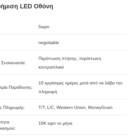
φήμιση LED Οθόνη
5sqm
negotiable
Περίπτωση πτήσης, περίπτωση
 Συσκευασία:
κοντραπλακέ
10 εργάσιμες ημέρες μετά από να λάβει την
σμία Παράδοσης:
πληρωμή
ς Πληρωμής:
T/T, L/C, Western Union, MoneyGram
ότητα
10K sqm το μήνα
ιασμού: