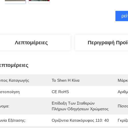
Βρεί
Λεπτομέρειες
Περιγραφή Προϊ
επτομέρειες
όπος Καταγωγής
Το Shen Η Κίνα
Μάρκ
ιστοποίηση
CE RoHS
Αριθ
Επίδειξη Των Σταθερών 
νομα:
Πίσσα
Πλήρων Οδηγήσεων Χρώματος
ωνία Εξέτασης:
Οριζόντια Κατακόρυφος 110: 40
Γκρίζ