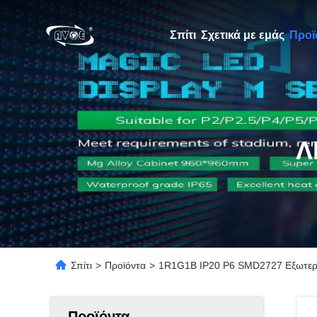
Σπίτι
Σχετικά με εμάς
Προϊ
Λ
Σπίτι
>
Προϊόντα
>
1R1G1B IP20 P6 SMD2727 Εξωτερι
Προϊόντα