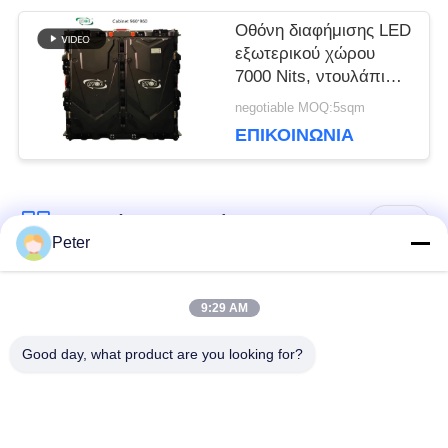
Οθόνη διαφήμισης LED
ΙΣΤΌΤΟΠΟΥ
εξωτερικού χώρου
7000 Nits, ντουλάπι
960x960mm, 23KG
ΠΟΛΙΤΙΚΉ
negotiable MOQ:5sqm
ΕΠΙΚΟΙΝΩΝΊΑ
ΜΥΣΤΙΚΌΤΗΤΑΣ
Λαϊκή κατηγορία
Όλα
Peter
Εξωτερική οθόνη
Εσωτερική οθόνη
9:29 AM
σταθερής LED
σταθερής LED
Good day, what product are you looking for?
Διαφανής γυάλινη
Οθόνη LED
οθόνη LED
μίσθωσης σκηνής