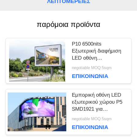
ΛΕΠΤΟΜΈΡΕΙΕΣ
ΥΠΟΘΈΣΕΙΣ
παρόμοια προϊόντα
ΜΠΛΟΓΚ
P10 6500nits
Εξωτερική διαφήμιση
LED οθόνη
ΖΗΤΉΣΤΕ
960x960mm
negotiable MOQ:5sqm
ΜΙΑ
ΕΠΙΚΟΙΝΩΝΊΑ
ΠΡΟΣΦΟΡΆ
Εμπορική οθόνη LED
εξωτερικού χώρου P5
SMD1921 για
VR
διαφήμιση, κάρτες
negotiable MOQ:5sqm
Novastar
ΕΠΙΚΟΙΝΩΝΊΑ
ΧΆΡΤΗΣ