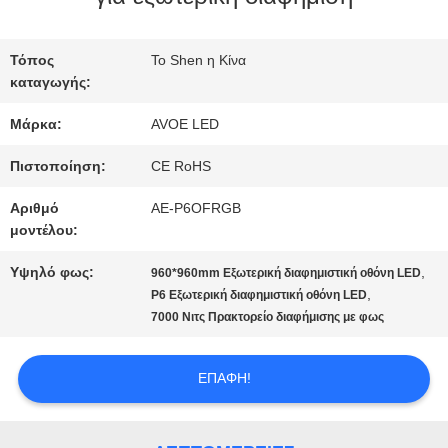
ΣΤΟ
ΕΡΓΟΣΤΆΣΙΟ
Τόπος
Το Shen η Κίνα
καταγωγής:
Μάρκα:
AVOE LED
ΈΛΕΓΧΟΣ
Πιστοποίηση:
CE RoHS
ΠΟΙΌΤΗΤΑΣ
Αριθμό
AE-P6OFRGB
μοντέλου:
ΕΠΙΚΟΙΝΩΝΉΣΤΕ
Υψηλό φως:
,
960*960mm Εξωτερική διαφημιστική οθόνη LED
,
P6 Εξωτερική διαφημιστική οθόνη LED
ΜΑΖΊ
7000 Νιτς Πρακτορείο διαφήμισης με φως
ΜΑΣ
ΕΠΑΦΉ!
ΕΙΔΉΣΕΙΣ