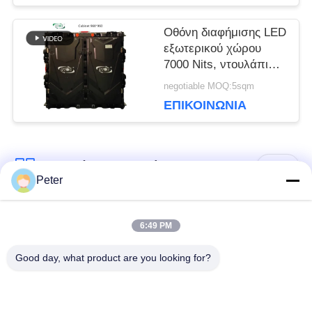
ΙΣΤΌΤΟΠΟΥ
Οθόνη διαφήμισης LED
εξωτερικού χώρου
7000 Nits, ντουλάπι
ΠΟΛΙΤΙΚΉ
960x960mm, 23KG
negotiable MOQ:5sqm
ΕΠΙΚΟΙΝΩΝΊΑ
ΜΥΣΤΙΚΌΤΗΤΑΣ
Λαϊκή κατηγορία
Όλα
Peter
Εξωτερική οθόνη
Εσωτερική οθόνη
6:49 PM
σταθερής LED
σταθερής LED
Good day, what product are you looking for?
Διαφανής γυάλινη
Οθόνη LED
οθόνη LED
μίσθωσης σκηνής