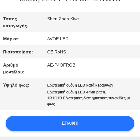
ΣΤΟ
ΕΡΓΟΣΤΆΣΙΟ
Τόπος
Shen Zhen Κίνα
καταγωγής:
Μάρκα:
AVOE LED
ΈΛΕΓΧΟΣ
Πιστοποίηση:
CE RoHS
ΠΟΙΌΤΗΤΑΣ
Αριθμό
AE-P4OFRGB
μοντέλου:
ΕΠΙΚΟΙΝΩΝΉΣΤΕ
Υψηλό φως:
,
Εξωτερική οθόνη LED κατά κεραυνών
,
Εξωτερική οθόνη LED 4mm pitch
ΜΑΖΊ
1R1G1B Εξωτερικές διαφημιστικές πινακίδες με
φως
ΜΑΣ
ΕΠΑΦΉ!
ΕΙΔΉΣΕΙΣ