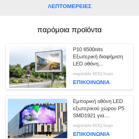
ΛΕΠΤΟΜΈΡΕΙΕΣ
ΥΠΟΘΈΣΕΙΣ
παρόμοια προϊόντα
ΜΠΛΟΓΚ
P10 6500nits
Εξωτερική διαφήμιση
ΖΗΤΉΣΤΕ
LED οθόνη
960x960mm
negotiable MOQ:5sqm
ΜΙΑ
ΕΠΙΚΟΙΝΩΝΊΑ
ΠΡΟΣΦΟΡΆ
Εμπορική οθόνη LED
εξωτερικού χώρου P5
VR
SMD1921 για
διαφήμιση, κάρτες
negotiable MOQ:5sqm
Novastar
ΕΠΙΚΟΙΝΩΝΊΑ
ΧΆΡΤΗΣ