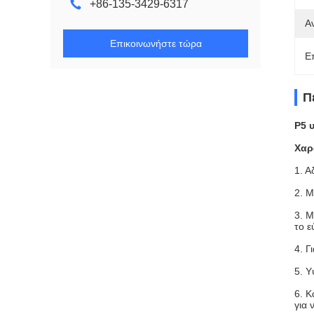
+86-135-3429-6317
Α
Επικοινωνήστε τώρα
Ε
Π
P5 
Χαρ
1. Α
2. Μ
3. Μ
το ε
4. Γ
5. Υ
6. Κ
για 