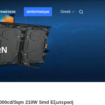
τικότητα
απόσπασμα
Greek
ΩΝ
7000cd/Sqm 210W Smd Εξωτερική