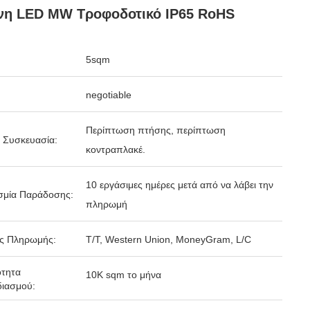
νη LED MW Τροφοδοτικό IP65 RoHS
5sqm
negotiable
Περίπτωση πτήσης, περίπτωση
 Συσκευασία:
κοντραπλακέ.
10 εργάσιμες ημέρες μετά από να λάβει την
σμία Παράδοσης:
πληρωμή
ς Πληρωμής:
T/T, Western Union, MoneyGram, L/C
ότητα
10K sqm το μήνα
ιασμού: