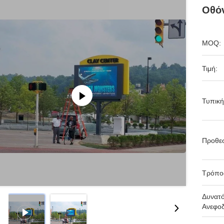
Οθό
MOQ:
Τιμή:
Τυπική
Προθε
Τρόπο
Δυνατ
Ανεφοδ