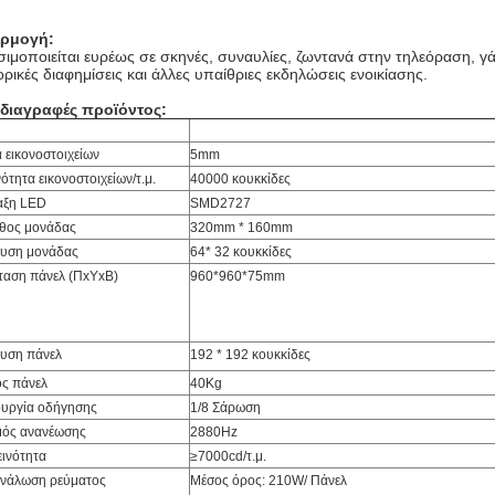
ρμογή:
ιμοποιείται ευρέως σε σκηνές, συναυλίες, ζωντανά στην τηλεόραση, γά
ρικές διαφημίσεις και άλλες υπαίθριες εκδηλώσεις ενοικίασης.
διαγραφές προϊόντος:
 εικονοστοιχείων
5mm
ότητα εικονοστοιχείων/τ.μ.
40000 κουκκίδες
αξη LED
SMD2727
θος μονάδας
320mm * 160mm
υση μονάδας
64* 32 κουκκίδες
ταση πάνελ (ΠxΥxΒ)
960*960*75mm
υση πάνελ
192 * 192 κουκκίδες
ς πάνελ
40Kg
ουργία οδήγησης
1/8 Σάρωση
ός ανανέωσης
2880Hz
ινότητα
≥7000cd/τ.μ.
νάλωση ρεύματος
Μέσος όρος: 210W/ Πάνελ