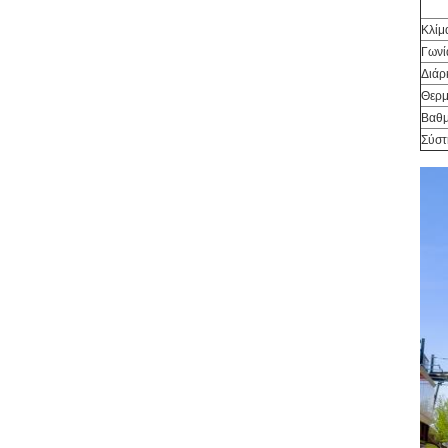
Κλίμ
Γωνί
Διάρ
Θερμ
Βαθμ
Σύστ