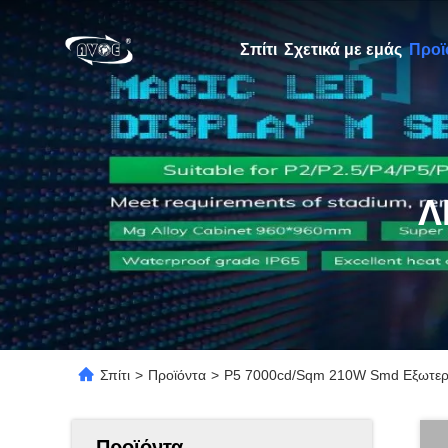
Σπίτι
Σχετικά με εμάς
Προϊ
Λ
Σπίτι
>
Προϊόντα
>
P5 7000cd/Sqm 210W Smd Εξωτερ
Προϊόντα