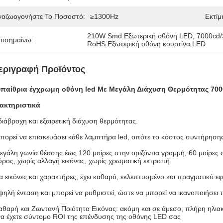
ναζωογονήστε Το Ποσοστό:
≥1300Hz
Εκτίμ
210W Smd Εξωτερική οθόνη LED
, 
7000cd/
πισημαίνω:
RoHS Εξωτερική οθόνη κουρτίνα LED
εριγραφή Προϊόντος
υπαίθρια έγχρωμη οθόνη led Με Μεγάλη Διάχυση Θερμότητας 700
ακτηριστικά
διάβροχη και εξαιρετική διάχυση θερμότητας.
πορεί να επισκευάσει κάθε λαμπτήρα led, οπότε το κόστος συντήρησης 
εγάλη γωνία θέασης έως 120 μοίρες στην οριζόντια γραμμή, 60 μοίρες σ
ύρος, χωρίς αλλαγή εικόνας, χωρίς χρωματική εκτροπή.
ια εικόνες και χαρακτήρες, έχει καθαρό, εκλεπτυσμένο και πραγματικό ε
ψηλή ένταση και μπορεί να ρυθμιστεί, ώστε να μπορεί να ικανοποιήσε
αθαρή και Ζωντανή Ποιότητα Εικόνας: ακόμη και σε άμεσο, πλήρη ηλια
να έχετε σύντομο ROI της επένδυσης της οθόνης LED σας