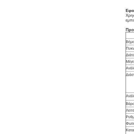
Εφα
Χρησ
εμπο
Προ
Βήμα
Πυκν
Διάτ
Μέγε
Ανάλ
Διάσ
Ανάλ
Βάρο
Λειτ
Ρυθμ
Φωτε
Κατα