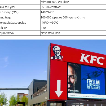
Μέγιστο: 600 W/Πάνελ
ακα του γκρι
65.536 επίπεδα
α θέασης (Ο/Κ)
140°/140°
κεια ζωής
100.000 ώρες σε 50% φωτεινότητα
οκρασία λειτουργίας
-40℃~ +60℃
ός IP
IP65
ημα ελέγχου
Novastar/Linsn