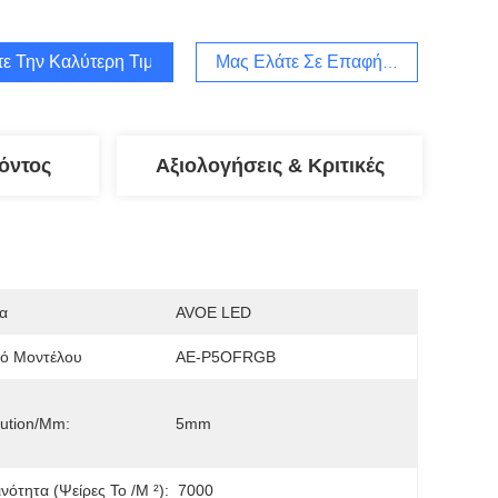
τε Την Καλύτερη Τιμή
Μας Ελάτε Σε Επαφή Με
όντος
Αξιολογήσεις & Κριτικές
α
AVOE LED
μό Μοντέλου
AE-P5OFRGB
ution/mm:
5mm
νότητα (ψείρες Το /m ²):
7000