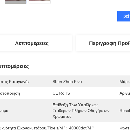
Βρεί
Λεπτομέρειες
Περιγραφή Προϊ
επτομέρειες
όπος Καταγωγής
Shen Zhen Κίνα
Μάρκ
ιστοποίηση
CE RoHS
Αριθ
Επίδειξη Των Υπαίθριων 
νομα:
Σταθερών Πλήρων Οδηγήσεων 
Resol
Χρώματος
υκνότητα Εικονοκυττάρου/pixels/m ²:
40000dot/m ²
Φωτει