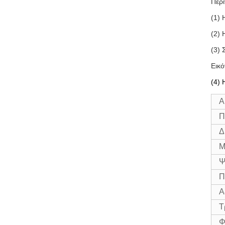
Περι
(1) 
(2) 
(3) 
Εικό
(4) 
Α
Π
Δ
Μ
Ψ
Π
Α
Τ
Φ