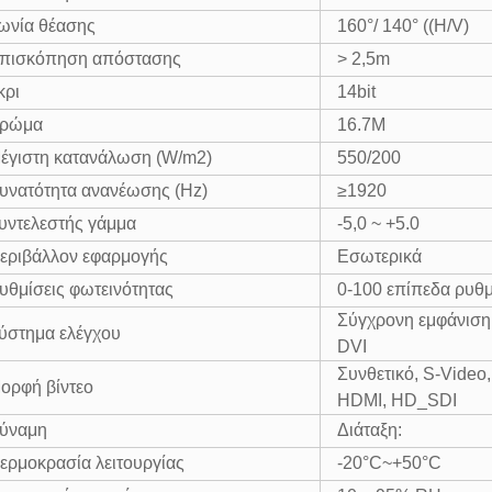
ωνία θέασης
160°/ 140° ((H/V)
πισκόπηση απόστασης
> 2,5m
κρι
14bit
ρώμα
16.7M
έγιστη κατανάλωση (W/m2)
550/200
υνατότητα ανανέωσης (Hz)
≥1920
υντελεστής γάμμα
-5,0 ~ +5.0
εριβάλλον εφαρμογής
Εσωτερικά
υθμίσεις φωτεινότητας
0-100 επίπεδα ρυθμ
Σύγχρονη εμφάνιση
ύστημα ελέγχου
DVI
Συνθετικό, S-Video,
ορφή βίντεο
HDMI, HD_SDI
ύναμη
Διάταξη:
ερμοκρασία λειτουργίας
-20°C~+50°C