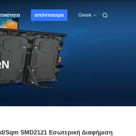
τικότητα
απόσπασμα
Greek
ΩΝ
cd/sqm SMD2121 Εσωτερική Διαφήμιση