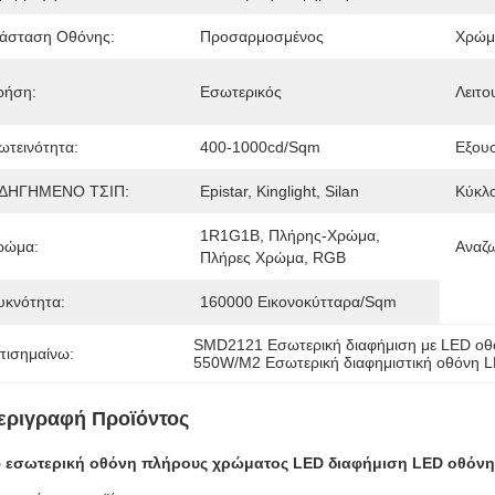
ιάσταση Οθόνης:
Προσαρμοσμένος
Χρώμ
ρήση:
Εσωτερικός
Λειτο
ωτεινότητα:
400-1000cd/sqm
Εξου
ΔΗΓΗΜΕΝΟ ΤΣΙΠ:
Epistar, Kinglight, Silan
Κύκλ
1R1G1B, Πλήρης-Χρώμα, 
ρώμα:
Αναζ
Πλήρες Χρώμα, RGB
υκνότητα:
160000 Εικονοκύτταρα/sqm
SMD2121 Εσωτερική διαφήμιση με LED οθ
πισημαίνω:
550W/M2 Εσωτερική διαφημιστική οθόνη 
εριγραφή Προϊόντος
5 εσωτερική οθόνη πλήρους χρώματος LED διαφήμιση LED οθόνη