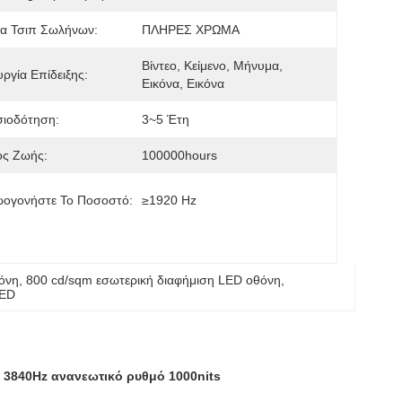
α Τσιπ Σωλήνων:
ΠΛΗΡΕΣ ΧΡΩΜΑ
Βίντεο, Κείμενο, Μήνυμα, 
υργία Επίδειξης:
Εικόνα, Εικόνα
σιοδότηση:
3~5 Έτη
ος Ζωής:
100000hours
ωογονήστε Το Ποσοστό:
≥1920 Hz
όνη
, 
800 cd/sqm εσωτερική διαφήμιση LED οθόνη
, 
LED
 3840Hz ανανεωτικό ρυθμό 1000nits