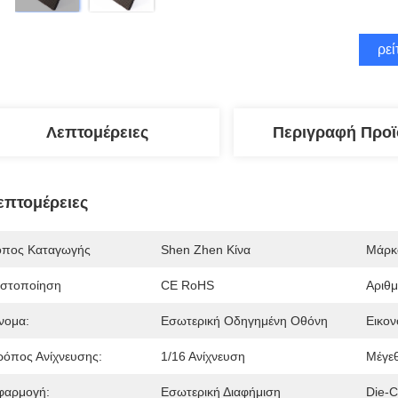
Βρεί
Λεπτομέρειες
Περιγραφή Προϊ
επτομέρειες
όπος Καταγωγής
Shen Zhen Κίνα
Μάρκ
ιστοποίηση
CE RoHS
Αριθ
νομα:
Εσωτερική Οδηγημένη Οθόνη
Εικον
ρόπος Ανίχνευσης:
1/16 Ανίχνευση
Μέγεθ
φαρμογή:
Εσωτερική Διαφήμιση
Die-C