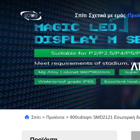
Σπίτι
Σχετικά με εμάς
Προϊ
Λ
Σπίτι
>
Προϊόντα
>
800cd/sqm SMD2121 Εσωτερική δ
Προϊόντα