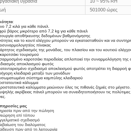
ργασιακή υγρασία
10 ~ 95% RH
ωή
501000 ώρες
ικότητα
:
ο 7,2 κιλά για κάθε πάνελ.
ρύ βάρος μικρότερο από 7,2 kg για κάθε πάνελ
ιτουργία αποθήκευσης δεδομένων βαθμονόμησης
νότητες και το κουτί ελέγχου μπορούν να εγκατασταθούν και να συντηρ
οσυναρμολογητέος πίνακας
άρτητος σχεδιασμός της μονάδας, του πλαισίου και του κουτιού ελέγχο
καροτσάκι τουρισμού
σαρμοσμένο καροτσάκι περιοδείας απλοποιεί την συναρμολόγηση της 
εδιασμός αποκλεισμού φωτός
πατενταρισμένο σχεδιασμό αποκλεισμού φωτός αποτρέπει τη διαρροή 
ρήγορη κλειδαριά μεταξύ των μονάδων
Ενσωματωμένο σύστημα καμπύλης κλειδαριού
οστατευτικά κάλυμμα
ροστατευτικά καλύμματα μειώνουν όλες τις πιθανές ζημιές στο μέγιστο.
υψηλής ακρίβειας πάνελ μπορούν να συνειδητοποιήσουν τις πολύτιμες 
ες.
υπηρεσίες μας
ηρεσία πριν από την πώληση
θεώρηση επί τόπου
γγελματικό σχεδιασμό
βεβαίωση του διαλύματος
ίδευση πριν από τη λειτουργία