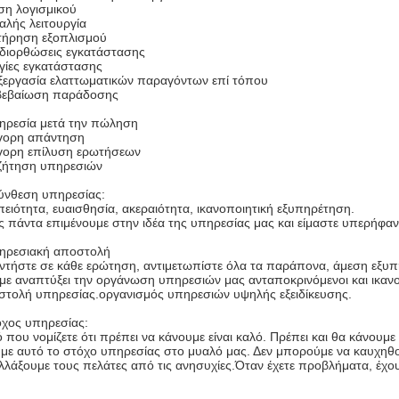
ση λογισμικού
λής λειτουργία
τήρηση εξοπλισμού
διορθώσεις εγκατάστασης
γίες εγκατάστασης
ξεργασία ελαττωματικών παραγόντων επί τόπου
βεβαίωση παράδοσης
ηρεσία μετά την πώληση
γορη απάντηση
γορη επίλυση ερωτήσεων
ζήτηση υπηρεσιών
ύνθεση υπηρεσίας:
ειότητα, ευαισθησία, ακεραιότητα, ικανοποιητική εξυπηρέτηση.
ς πάντα επιμένουμε στην ιδέα της υπηρεσίας μας και είμαστε υπερήφαν
ηρεσιακή αποστολή
ντήστε σε κάθε ερώτηση, αντιμετωπίστε όλα τα παράπονα, άμεση εξυ
με αναπτύξει την οργάνωση υπηρεσιών μας ανταποκρινόμενοι και ικανοπ
στολή υπηρεσίας.οργανισμός υπηρεσιών υψηλής εξειδίκευσης.
όχος υπηρεσίας:
 που νομίζετε ότι πρέπει να κάνουμε είναι καλό. Πρέπει και θα κάνου
με αυτό το στόχο υπηρεσίας στο μυαλό μας. Δεν μπορούμε να καυχηθού
λάξουμε τους πελάτες από τις ανησυχίες.Όταν έχετε προβλήματα, έχου