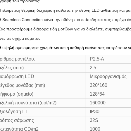
γραφή του προϊόντος:
Η εξαιρετική θερμική διαχείριση καθιστά την οθόνη LED ανθεκτική και μ
Η Seamless Connection κάνει την οθόνη πιο επίπεδη και σας παρέχει 
Σας προσφέρουμε διάφορα είδη μοτίβων για να διαλέξετε, συμπεριλαμ
νες σε σχήμα κύματος.
Η υψηλή ομοιομορφία χρωμάτων και η καθαρή εικόνα σας επιτρέπουν ν
ριθμός μοντέλου.
P2.5-A
ιξέλες (mm)
2.5
ιαμόρφωση LED
Μικροοργανισμός
έγεθος μονάδας (mm)
320*160
ήφισμα (σημείο)
128*64
ιξελική πυκνότητα ((dot/m2)
160000
ξιολόγηση ΙΠ
IP30
ρόπος σάρωσης
32S
ωτεινότητα CD/m2
1000