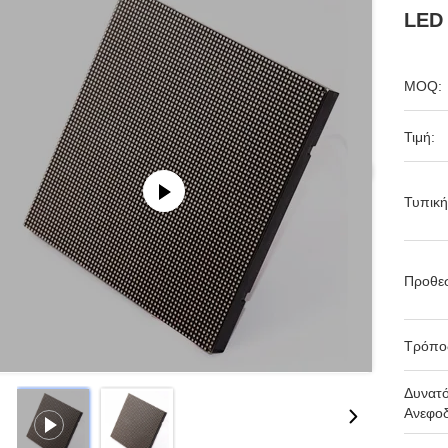
LED
MOQ:
Τιμή:
Τυπική
Προθε
Τρόπο
Δυνατ
Ανεφοδ