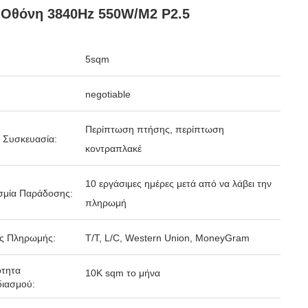
 Οθόνη 3840Hz 550W/M2 P2.5
5sqm
negotiable
Περίπτωση πτήσης, περίπτωση
 Συσκευασία:
κοντραπλακέ
10 εργάσιμες ημέρες μετά από να λάβει την
σμία Παράδοσης:
πληρωμή
ς Πληρωμής:
T/T, L/C, Western Union, MoneyGram
ότητα
10K sqm το μήνα
ιασμού: