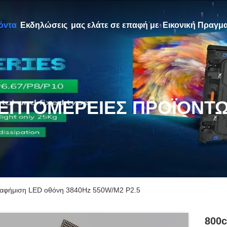
όντα
Εκδηλώσεις
μας ελάτε σε επαφή με
Εικονική Πραγμα
ΕΠΤΟΜΈΡΕΙΕΣ ΠΡΟΪΌΝΤ
ιαφήμιση LED οθόνη 3840Hz 550W/M2 P2.5
800