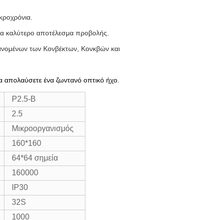
ακροχρόνια.
ένα καλύτερο αποτέλεσμα προβολής.
βανομένων των Κονβέκτων, Κονκβών και
α απολαύσετε ένα ζωντανό οπτικό ήχο.
P2.5-B
2.5
Μικροοργανισμός
160*160
64*64 σημεία
160000
IP30
32S
1000