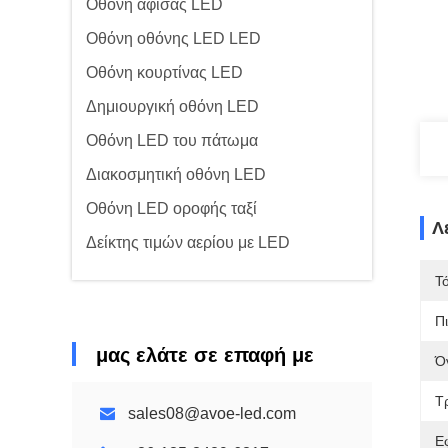
Οθόνη αφίσας LED
Οθόνη οθόνης LED LED
Οθόνη κουρτίνας LED
Δημιουργική οθόνη LED
Οθόνη LED του πάτωμα
Διακοσμητική οθόνη LED
Οθόνη LED οροφής ταξί
Λ
Δείκτης τιμών αερίου με LED
Τ
Π
μας ελάτε σε επαφή με
Ό
Τ
sales08@avoe-led.com
Ε