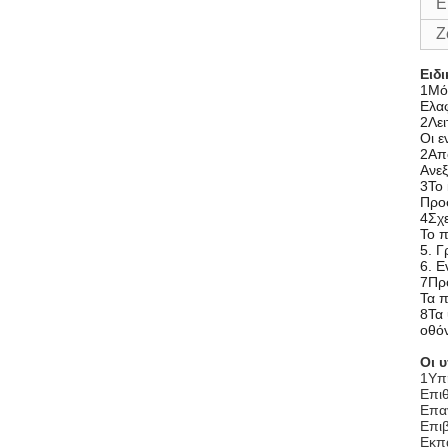
Ε
Ζ
Ειδ
1Μόν
Ελαφ
2Λε
Οι ε
2Απ
Ανεξ
3Το 
Προ
4Σχ
Το 
5. Γ
6. 
7Πρ
Τα π
8Τα 
οθόν
Οι 
1Υπ
Επι
Επα
Επι
Εκπα