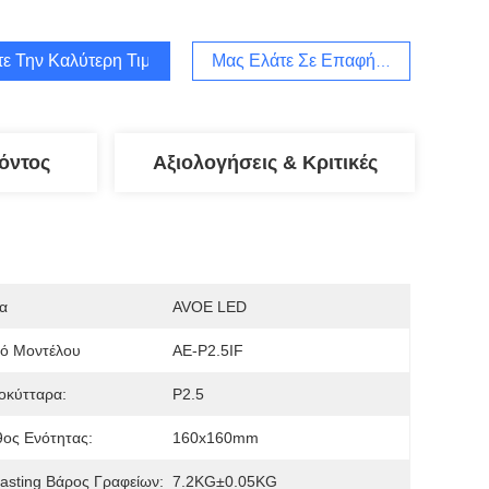
τε Την Καλύτερη Τιμή
Μας Ελάτε Σε Επαφή Με
όντος
Αξιολογήσεις & Κριτικές
α
AVOE LED
μό Μοντέλου
AE-P2.5IF
οκύτταρα:
P2.5
ος Ενότητας:
160x160mm
asting Βάρος Γραφείων:
7.2KG±0.05KG