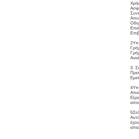
Χρή
Ασφα
Συν
Απο
Οδη
Επε
Επι
2Υπ
Γρή
Γρή
Ανα
3. Σ
Πρεπ
Εμεί
4Υπ
Απα
Είχα
απο
5Στ
Αυτό
έχου
απαλ