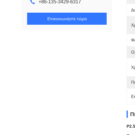
+86-135-3429-6317
Δ
Επικοινωνήστε τώρα
Χ
Φ
Ο
Χ
Π
Ε
Π
P2.