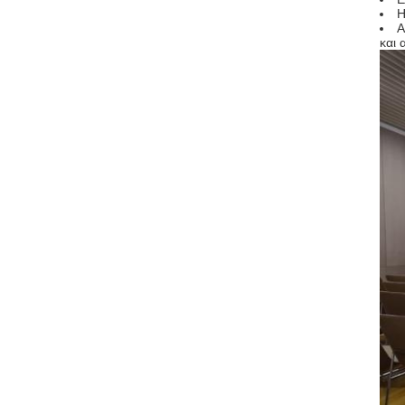
Η
Α
και 