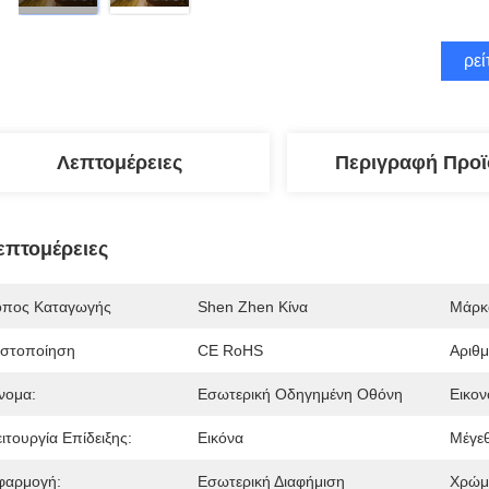
Βρεί
Λεπτομέρειες
Περιγραφή Προϊ
επτομέρειες
όπος Καταγωγής
Shen Zhen Κίνα
Μάρκ
ιστοποίηση
CE RoHS
Αριθ
νομα:
Εσωτερική Οδηγημένη Οθόνη
Εικον
ιτουργία Επίδειξης:
Εικόνα
Μέγε
φαρμογή:
Εσωτερική Διαφήμιση
Χρώμ