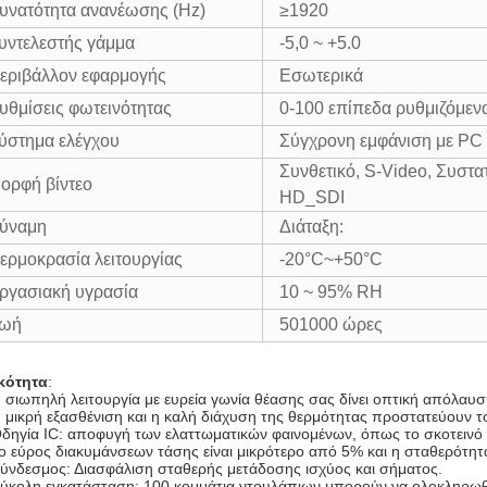
υνατότητα ανανέωσης (Hz)
≥1920
υντελεστής γάμμα
-5,0 ~ +5.0
εριβάλλον εφαρμογής
Εσωτερικά
υθμίσεις φωτεινότητας
0-100 επίπεδα ρυθμιζόμεν
ύστημα ελέγχου
Σύγχρονη εμφάνιση με PC
Συνθετικό, S-Video, Συστα
ορφή βίντεο
HD_SDI
ύναμη
Διάταξη:
ερμοκρασία λειτουργίας
-20°C~+50°C
ργασιακή υγρασία
10 ~ 95% RH
ωή
501000 ώρες
ικότητα
:
 σιωπηλή λειτουργία με ευρεία γωνία θέασης σας δίνει οπτική απόλαυσ
 μικρή εξασθένιση και η καλή διάχυση της θερμότητας προστατεύουν τ
δηγία IC: αποφυγή των ελαττωματικών φαινομένων, όπως το σκοτεινό φ
ο εύρος διακυμάνσεων τάσης είναι μικρότερο από 5% και η σταθερότητα
ύνδεσμος: Διασφάλιση σταθερής μετάδοσης ισχύος και σήματος.
ύκολη εγκατάσταση: 100 κομμάτια ντουλάπιων μπορούν να ολοκληρωθ