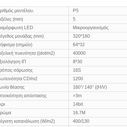
ριθμός μοντέλου.
P5
ιξέλες (mm)
5
ιαμόρφωση LED
Μικροοργανισμός
έγεθος μονάδας (mm)
320*160
ήφισμα (σημείο)
64*32
ιξελική πυκνότητα ((dot/m2)
40000
ξιολόγηση ΙΠ
IP30
ρόπος σάρωσης
16S
ωτεινότητα CD/m2
1200
ωνία θέασης
160°/ 140° ((H/V)
πισκόπηση απόστασης
>3m
κρι
14bit
ρώμα
16.7M
έγιστη κατανάλωση (W/m2)
400/130