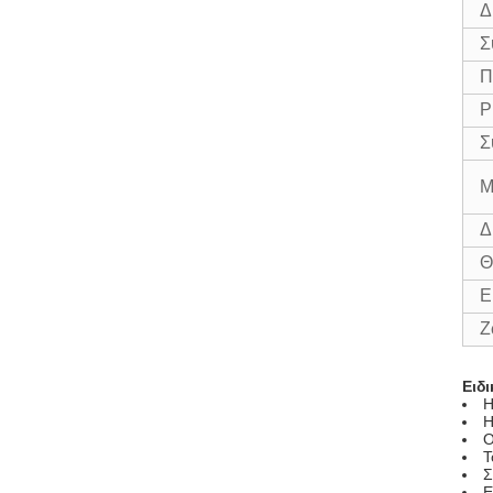
Δ
Σ
Π
Ρ
Σ
Μ
Δ
Θ
Ε
Ζ
Ειδ
Η
Η
Ο
Τ
Σ
Ε