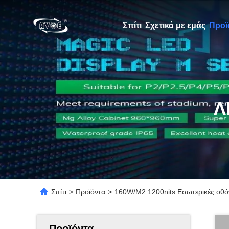
Σπίτι
Σχετικά με εμάς
Προϊ
Λ
Σπίτι
>
Προϊόντα
>
160W/M2 1200nits Εσωτερικές οθ
Προϊόντα