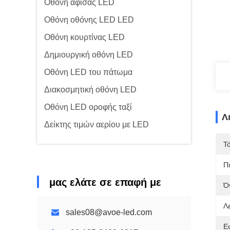
Οθόνη αφίσας LED
Οθόνη οθόνης LED LED
Οθόνη κουρτίνας LED
Δημιουργική οθόνη LED
Οθόνη LED του πάτωμα
Διακοσμητική οθόνη LED
Οθόνη LED οροφής ταξί
Λ
Δείκτης τιμών αερίου με LED
Τ
Π
μας ελάτε σε επαφή με
Ό
Λε
sales08@avoe-led.com
Ε