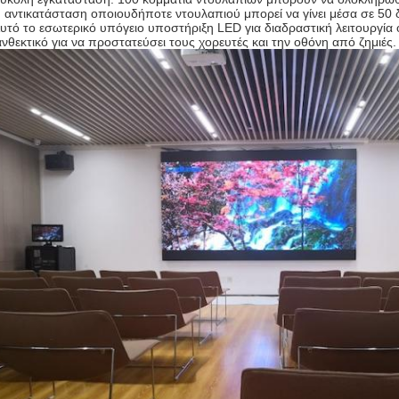
 αντικατάσταση οποιουδήποτε ντουλαπιού μπορεί να γίνει μέσα σε 50 
υτό το εσωτερικό υπόγειο υποστήριξη LED για διαδραστική λειτουργία ότ
ανθεκτικό για να προστατεύσει τους χορευτές και την οθόνη από ζημιές.