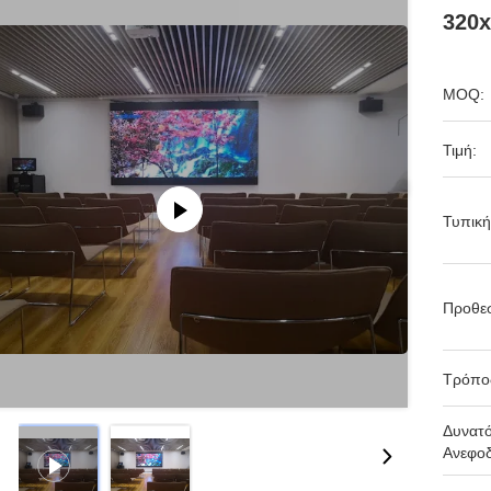
320
MOQ:
Τιμή:
Τυπική
Προθε
Τρόπο
Δυνατ
Ανεφοδ