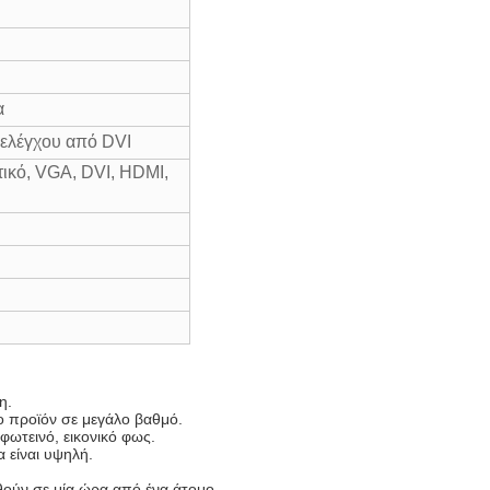
α
 ελέγχου από DVI
τικό, VGA, DVI, HDMI,
η.
ο προϊόν σε μεγάλο βαθμό.
ωτεινό, εικονικό φως.
 είναι υψηλή.
ούν σε μία ώρα από ένα άτομο.