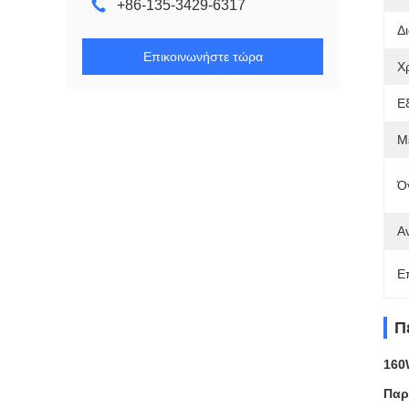
+86-135-3429-6317
Δ
Επικοινωνήστε τώρα
Χ
Ε
Μ
Ό
Α
Ε
Π
160
Παρ