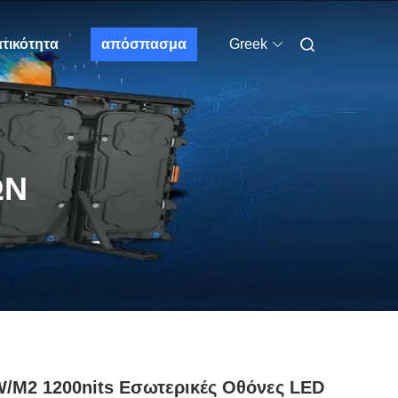
τικότητα
απόσπασμα
Greek
ΩΝ
/M2 1200nits Εσωτερικές Οθόνες LED