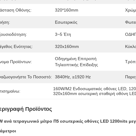
ιάσταση Οθόνης:
320*160mm
Χρώμ
ρήση:
Εσωτερικός
Φωτει
ξουσιοδότηση:
3~5 Έτη
ΟΔΗΓ
έγεθος Ενότητας:
320x160mm
Κύκλ
Οδηγημένη Επιτροπή 
νομα Προϊόντων:
Τρόπο
Τηλεοπτικής Επίδειξης
ναζωογονήστε Το Ποσοστό:
3840Hz, ≥1920 Hz
Παροχ
160W/M2 Ενδοσωματικές οθόνες LED
, 
120
πισημαίνω:
320x160mm εσωτερική σταθερή οθόνη LE
εριγραφή Προϊόντος
W ανά τετραγωνικό μέτρο
Π5 εσωτερικές οθόνες LED 1200nits μ
άμετροι