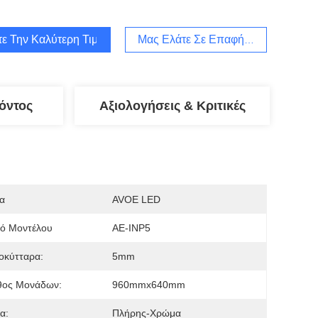
τε Την Καλύτερη Τιμή
Μας Ελάτε Σε Επαφή Με
όντος
Αξιολογήσεις & Κριτικές
α
AVOE LED
μό Μοντέλου
AE-INP5
οκύτταρα:
5mm
θος Μονάδων:
960mmx640mm
α:
Πλήρης-Χρώμα