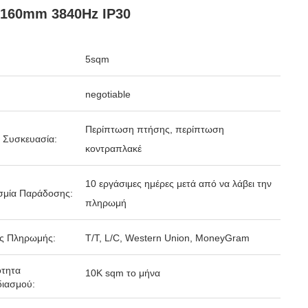
x160mm 3840Hz IP30
5sqm
negotiable
Περίπτωση πτήσης, περίπτωση
 Συσκευασία:
κοντραπλακέ
10 εργάσιμες ημέρες μετά από να λάβει την
σμία Παράδοσης:
πληρωμή
ς Πληρωμής:
T/T, L/C, Western Union, MoneyGram
ότητα
10K sqm το μήνα
ιασμού: