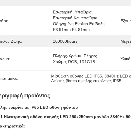
Εσωτερική, Υπαίθρια, 
Εσωτερική Και Υπαίθρια 
ρήση:
Εξου
Οδηγημένη Ενοίκιο Επίδειξη 
P3.91mm P4.81mm
ύκλος Ζωής:
100000hours
Μέγεθ
Πλήρης-Χρώμα, Πλήρες 
ρώμα:
Υλικό
Χρώμα, RGB, 1R1G1B
Μίσθωση οθόνης LED IP65
, 
3840Hz LED ο
πισημαίνω:
Δείκτης βίντεο υψηλής ευκρίνειας IP65
εριγραφή Προϊόντος
λής ευκρίνειας IP65 LED οθόνη φόντου
81 Ηλεκτρονική οθόνη σκηνής LED 250x250mm μονάδα 3840Hz 50
ακτηριστικά
: