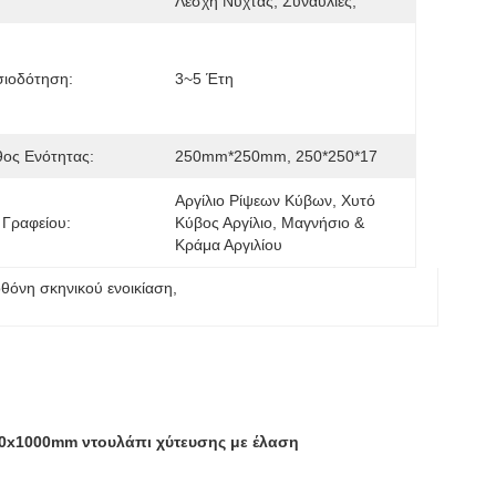
Λέσχη Νύχτας, Συναυλίες,
σιοδότηση:
3~5 Έτη
ος Ενότητας:
250mm*250mm, 250*250*17
Αργίλιο Ρίψεων Κύβων, Χυτό 
 Γραφείου:
Κύβος Αργίλιο, Μαγνήσιο &  
Κράμα Αργιλίου
θόνη σκηνικού ενοικίαση
, 
0x1000mm ντουλάπι χύτευσης με έλαση