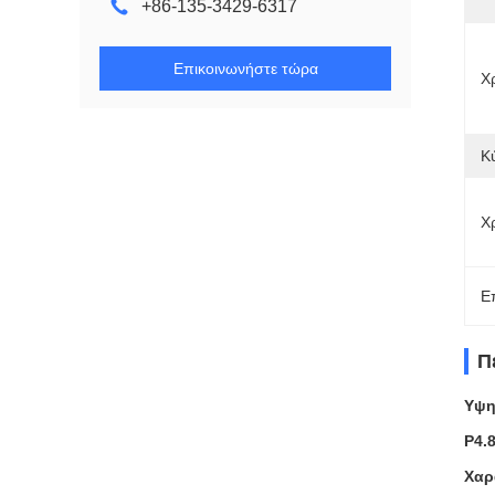
+86-135-3429-6317
Επικοινωνήστε τώρα
Χ
Κ
Χ
Ε
Π
Υψη
P4.
Χαρ