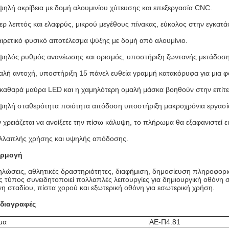
ψηλή ακρίβεια με δομή αλουμινίου χύτευσης και επεξεργασία CNC.
ρ λεπτός και ελαφρύς, μικρού μεγέθους πίνακας, εύκολος στην εγκατά
ιρετικό φυσικό αποτέλεσμα ψύξης με δομή από αλουμίνιο.
ψηλός ρυθμός ανανέωσης και ορισμός, υποστήριξη ζωντανής μετάδοση
αλή αντοχή, υποστήριξη 15 πάνελ ευθεία γραμμή κατακόρυφα για μια φ
καθαρά μαύρα LED και η χαμηλότερη ομαλή μάσκα βοηθούν στην επίτε
Υψηλή σταθερότητα ποιότητα απόδοση υποστήριξη μακροχρόνια εργασί
 χρειάζεται να ανοίξετε την πίσω κάλυψη, το πλήρωμα θα εξαφανιστεί ε
λλαπλής χρήσης και υψηλής απόδοσης.
ρμογή
λώσεις, αθλητικές δραστηριότητες, διαφήμιση, δημοσίευση πληροφοριώ
 τύπος συνειδητοποιεί πολλαπλές λειτουργίες για δημιουργική οθόνη 
η σταδίου, πίστα χορού και εξωτερική οθόνη για εσωτερική χρήση.
διαγραφές
μα
ΑΕ-Π4.81