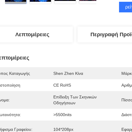
Βρεί
Λεπτομέρειες
Περιγραφή Προϊ
επτομέρειες
όπος Καταγωγής
Shen Zhen Κίνα
Μάρκ
ιστοποίηση
CE RoHS
Αριθ
Επίδειξη Των Σκηνικών 
νομα:
Πίσσα
Οδηγήσεων
ωτεινότητα:
>5500nits
Διάστ
ήφισμα Γραφείου:
104*208px
Εφαρ