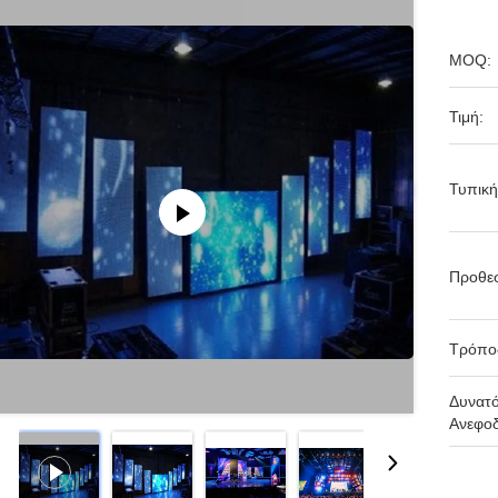
MOQ:
Τιμή:
Τυπική
Προθε
Τρόπο
Δυνατ
Ανεφοδ