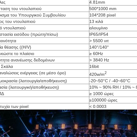
λες
4.81mm
σταση του ντουλαπιού
500*1000 mm
ισμα του Υπουργικού Συμβουλίου
104*208 pixel
ος του ντουλαπιού
13 κιλά
κό ντουλαπιού
αλουμίνιο
στασία εισόδου (πρώτη/πίσω)
IP65/IP54
εινότητα
> 5500 νιτ
ία θέασης ((H/V)
140°/140°
νεώστε το πλαίσιο
≥ 60Hz
ύτητα ανανέωσης δεδομένων
> 3840 Hz
ι Σκάλα
16bit
ναλώσεις ενέργειας (σε μέσο όρο)
2
420w/m
μοκρασία (λειτουργία/αποθήκευση)
-20~50°C / -40~60°C
ασία (λειτουργική/αποθήκευση)
10% ~ 90% RH / 10% ~
ΠΔ
≥ 1000 ώρες
ή
≥100000 ώρες
υχία των pixel
< 0.0003