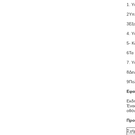
1. Υ
2Υπε
3Εξα
4. Υ
5- Κ
6Τα 
7. 
8Δεν
9Πο
Εφα
Εκδη
Ένας
οθόν
Προ
Σχή