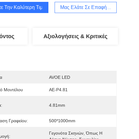
τε Την Καλύτερη Τιμή
Μας Ελάτε Σε Επαφή Με
όντος
Αξιολογήσεις & Κριτικές
α
AVOE LED
μό Μοντέλου
AE-P4.81
:
4.81mm
αση Γραφείου:
500*1000mm
Γεγονότα Σκηνών, Όπως Η 
μογή: