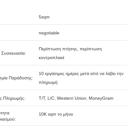
5sqm
negotiable
Περίπτωση πτήσης, περίπτωση
 Συσκευασία:
κοντραπλακέ
10 εργάσιμες ημέρες μετά από να λάβει την
σμία Παράδοσης:
πληρωμή
ς Πληρωμής:
T/T, L/C, Western Union, MoneyGram
ότητα
10K sqm το μήνα
ιασμού: