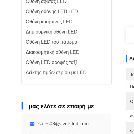
Οθόνη αφίσας LED
Οθόνη οθόνης LED LED
Οθόνη κουρτίνας LED
Δημιουργική οθόνη LED
Οθόνη LED του πάτωμα
Διακοσμητική οθόνη LED
Λ
Οθόνη LED οροφής ταξί
Δείκτης τιμών αερίου με LED
Τ
Π
Ό
μας ελάτε σε επαφή με
Φ
sales08@avoe-led.com
Ψ