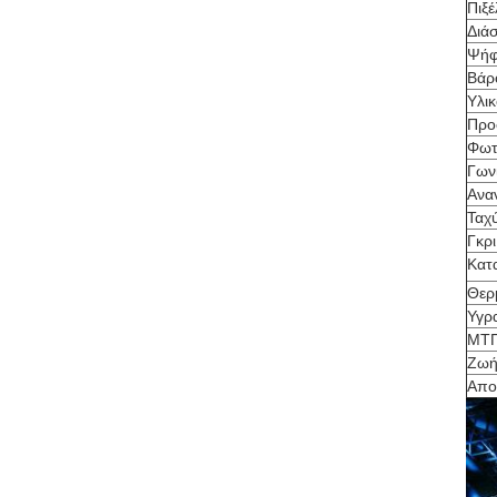
Πιξέ
Διά
Ψήφ
Βάρ
Υλι
Προ
Φωτ
Γων
Ανα
Ταχ
Γκρ
Κατα
Θερ
Υγρ
ΜΤ
Ζω
Αποτ