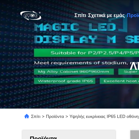
Σπίτι
Σχετικά με εμάς
Προϊ
Λ
Σπίτι
>
Προϊόντα
>
Υψηλής ευκρίνειας IP65 LED οθόνη
Προϊόντα