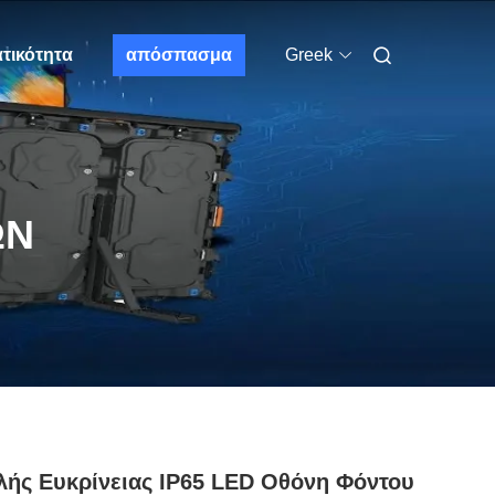
τικότητα
απόσπασμα
Greek
ΩΝ
ής Ευκρίνειας IP65 LED Οθόνη Φόντου