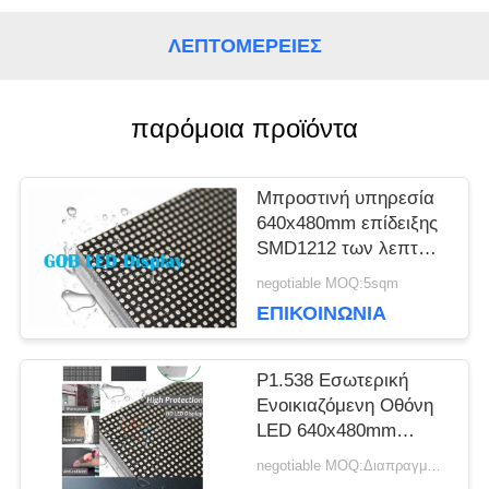
ΛΕΠΤΟΜΈΡΕΙΕΣ
ΥΠΟΘΈΣΕΙΣ
παρόμοια προϊόντα
ΜΠΛΟΓΚ
Μπροστινή υπηρεσία
ΖΗΤΉΣΤΕ
640x480mm επίδειξης
SMD1212 των λεπτών
ΜΙΑ
οδηγήσεων πισσών
negotiable MOQ:5sqm
GOB P1.538
ΕΠΙΚΟΙΝΩΝΊΑ
ΠΡΟΣΦΟΡΆ
P1.538 Εσωτερική
VR
Ενοικιαζόμενη Οθόνη
LED 640x480mm
Cabinet GOB LED
negotiable MOQ:Διαπραγμάτευση
ΧΆΡΤΗΣ
Display