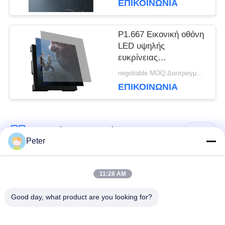
ΕΠΙΚΟΙΝΩΝΊΑ
ΙΣΤΌΤΟΠΟΥ
P1.667 Εικονική οθόνη
LED υψηλής
ΠΟΛΙΤΙΚΉ
ευκρίνειας
320X160mm LED
negotiable MOQ:Διαπραγμάτευση
ΜΥΣΤΙΚΌΤΗΤΑΣ
οθόνη GOB
ΕΠΙΚΟΙΝΩΝΊΑ
Λαϊκή κατηγορία
Όλα
Peter
Εξωτερική οθόνη
Εσωτερική οθόνη
11:28 AM
σταθερής LED
σταθερής LED
Good day, what product are you looking for?
Διαφανής γυάλινη
Οθόνη LED
οθόνη LED
μίσθωσης σκηνής