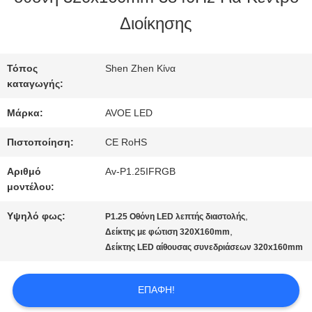
ΣΤΟ
Διοίκησης
ΕΡΓΟΣΤΆΣΙΟ
Τόπος
Shen Zhen Κίνα
καταγωγής:
ΈΛΕΓΧΟΣ
Μάρκα:
AVOE LED
ΠΟΙΌΤΗΤΑΣ
Πιστοποίηση:
CE RoHS
Αριθμό
Av-P1.25IFRGB
ΕΠΙΚΟΙΝΩΝΉΣΤΕ
μοντέλου:
ΜΑΖΊ
Υψηλό φως:
,
P1.25 Οθόνη LED λεπτής διαστολής
,
Δείκτης με φώτιση 320X160mm
ΜΑΣ
Δείκτης LED αίθουσας συνεδριάσεων 320x160mm
ΕΠΑΦΉ!
ΕΙΔΉΣΕΙΣ