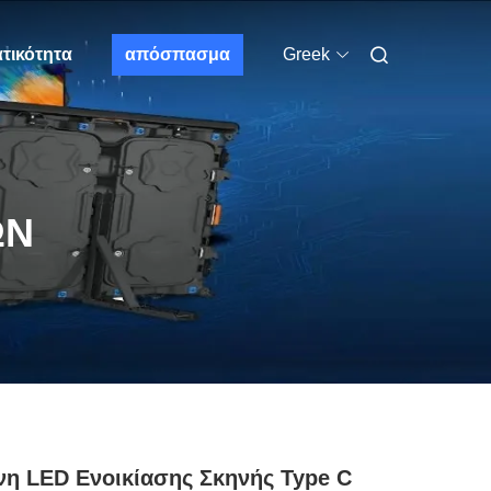
τικότητα
απόσπασμα
Greek
ΩΝ
η LED Ενοικίασης Σκηνής Type C