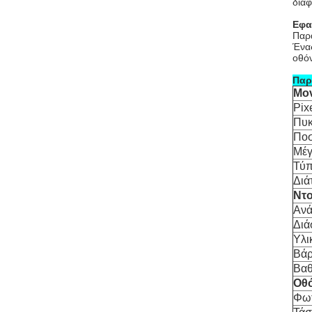
διαφ
Εφα
Παρα
Ένας
οθόν
Παρ
Μο
Pix
Πυκ
Ποσ
Μέγ
Τύ
Διά
Ντ
Ανά
Διά
Υλι
Βάρ
Βαθ
Οθ
Φωτ