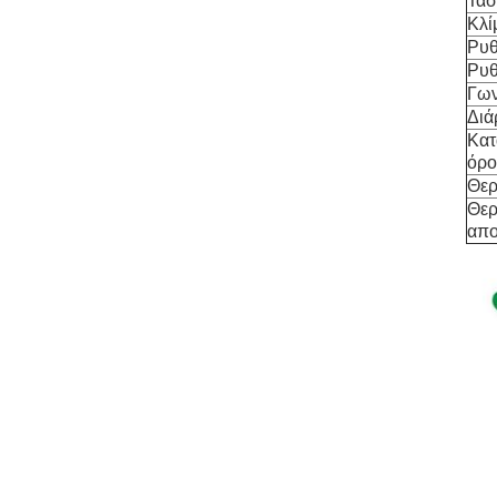
Τάσ
Κλί
Ρυθ
Ρυθ
Γων
Διά
Κατ
όρο
Θερ
Θερ
απο