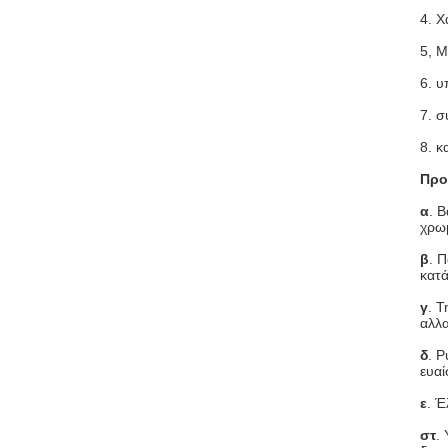
4. Χ
5, Μ
6. 
7. σ
8. κ
Προ
α
. 
χρω
β
. 
κατ
γ
. 
αλλα
δ
. 
ευαί
ε
. Έ
στ
.