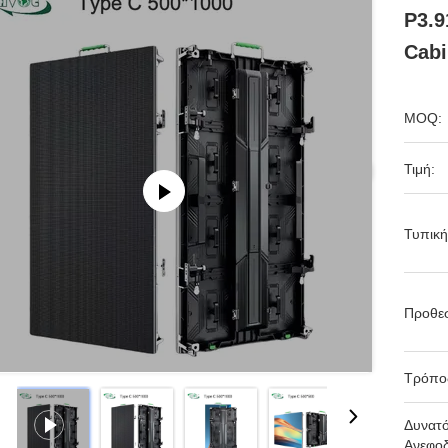
P3.9
Cabi
MOQ:
Τιμή:
Τυπική
Προθε
Τρόπο
Δυνατ
Ανεφοδ