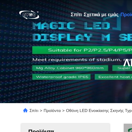
Σπίτι
Σχετικά με εμάς
Προϊ
Λ
Σπίτι
>
Προϊόντα
>
Οθόνη LED Ενοικίασης Σκηνής Ty
Προϊόντα