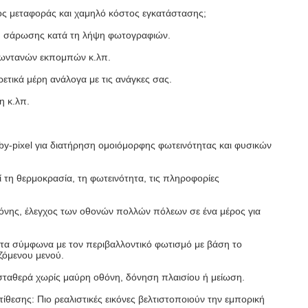
ος μεταφοράς και χαμηλό κόστος εγκατάστασης;
μή σάρωσης κατά τη λήψη φωτογραφιών.
ζωντανών εκπομπών κ.λπ.
ετικά μέρη ανάλογα με τις ανάγκες σας.
η κ.λπ.
by-pixel για διατήρηση ομοιόμορφης φωτεινότητας και φυσικών
 τη θερμοκρασία, τη φωτεινότητα, τις πληροφορίες
θόνης, έλεγχος των οθονών πολλών πόλεων σε ένα μέρος για
ατα σύμφωνα με τον περιβαλλοντικό φωτισμό με βάση το
ζόμενου μενού.
 σταθερά χωρίς μαύρη οθόνη, δόνηση πλαισίου ή μείωση.
θεσης: Πιο ρεαλιστικές εικόνες βελτιστοποιούν την εμπορική