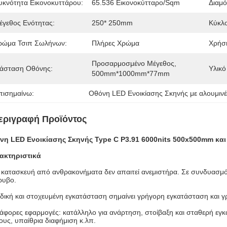
υκνότητα Εικονοκυττάρου:
65.536 Εικονοκύτταρο/sqm
Διαμ
έγεθος Ενότητας:
250* 250mm
Κύκλ
ρώμα Τσιπ Σωλήνων:
Πλήρες Χρώμα
Χρήσ
Προσαρμοσμένο Μέγεθος, 
ιάσταση Οθόνης:
Υλικό
500mm*1000mm*77mm
πισημαίνω:
Οθόνη LED Ενοικίασης Σκηνής με αλουμινέ
εριγραφή Προϊόντος
νη LED Ενοικίασης Σκηνής Type C P3.91 6000nits 500x500mm κα
ακτηριστικά
 κατασκευή από ανθρακονήματα δεν απαιτεί ανεμιστήρα. Σε συνδυασμό 
ρυβο.
ιδική και στοχευμένη εγκατάσταση σημαίνει γρήγορη εγκατάσταση κα
ιάφορες εφαρμογές: κατάλληλο για ανάρτηση, στοίβαξη και σταθερή ε
υς, υπαίθρια διαφήμιση κ.λπ.