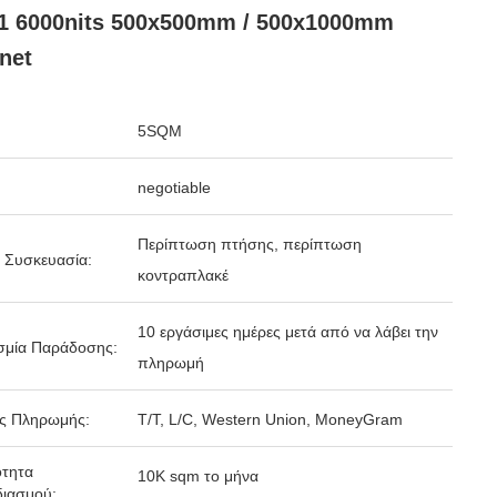
1 6000nits 500x500mm / 500x1000mm
net
5SQM
negotiable
Περίπτωση πτήσης, περίπτωση
 Συσκευασία:
κοντραπλακέ
10 εργάσιμες ημέρες μετά από να λάβει την
σμία Παράδοσης:
πληρωμή
ς Πληρωμής:
T/T, L/C, Western Union, MoneyGram
ότητα
10K sqm το μήνα
ιασμού: