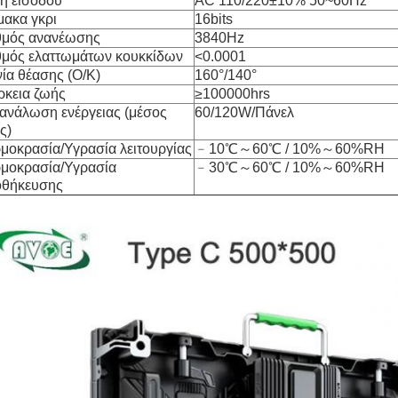
η εισόδου
AC 110/220±10% 50~60Hz
μακα γκρι
16bits
μός ανανέωσης
3840Hz
μός ελαττωμάτων κουκκίδων
<0.0001
ία θέασης (Ο/Κ)
160°/140°
ρκεια ζωής
≥100000hrs
ανάλωση ενέργειας (μέσος
60/120W/Πάνελ
ς)
μοκρασία/Υγρασία λειτουργίας
﹣10℃～60℃ / 10%～60%RH
μοκρασία/Υγρασία
﹣30℃～60℃ / 10%～60%RH
θήκευσης