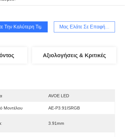
τε Την Καλύτερη Τιμή
Μας Ελάτε Σε Επαφή Με
όντος
Αξιολογήσεις & Κριτικές
α
AVOE LED
μό Μοντέλου
AE-P3.91ISRGB
:
3.91mm