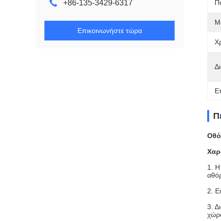
+86-135-3429-6317
Π
Μ
Επικοινωνήστε τώρα
Χ
Δ
Ε
Π
Οθό
Χαρ
1. Η
αθό
2. Ε
3. Δ
χώρο