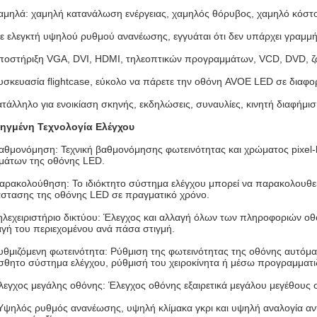
αμηλά: χαμηλή κατανάλωση ενέργειας, χαμηλός θόρυβος, χαμηλό κόστ
ε ελεγκτή υψηλού ρυθμού ανανέωσης, εγγυάται ότι δεν υπάρχει γραμ
υποστήριξη VGA, DVI, HDMI, τηλεοπτικών προγραμμάτων, VCD, DVD, 
υσκευασία flightcase, εύκολο να πάρετε την οθόνη AVOE LED σε διαφορ
ατάλληλο για ενοικίαση σκηνής, εκδηλώσεις, συναυλίες, κινητή διαφήμισ
ηγμένη Τεχνολογία Ελέγχου
Βαθμονόμηση: Τεχνική βαθμονόμησης φωτεινότητας και χρώματος pixel-
μάτων της οθόνης LED.
Παρακολούθηση: Το ιδιόκτητο σύστημα ελέγχου μπορεί να παρακολουθεί
άστασης της οθόνης LED σε πραγματικό χρόνο.
Τηλεχειριστήριο δικτύου: Έλεγχος και αλλαγή όλων των πληροφοριών ο
γή του περιεχομένου ανά πάσα στιγμή.
Ρυθμιζόμενη φωτεινότητα: Ρύθμιση της φωτεινότητας της οθόνης αυτόμ
σθητο σύστημα ελέγχου, ρύθμισή του χειροκίνητα ή μέσω προγραμματι
λεγχος μεγάλης οθόνης: Έλεγχος οθόνης εξαιρετικά μεγάλου μεγέθους
 Υψηλός ρυθμός ανανέωσης, υψηλή κλίμακα γκρι και υψηλή αναλογία αντί