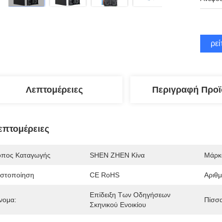
Βρεί
Λεπτομέρειες
Περιγραφή Προϊ
επτομέρειες
όπος Καταγωγής
SHEN ZHEN Κίνα
Μάρκ
ιστοποίηση
CE RoHS
Αριθ
Επίδειξη Των Οδηγήσεων 
νομα:
Πίσσα
Σκηνικού Ενοικίου