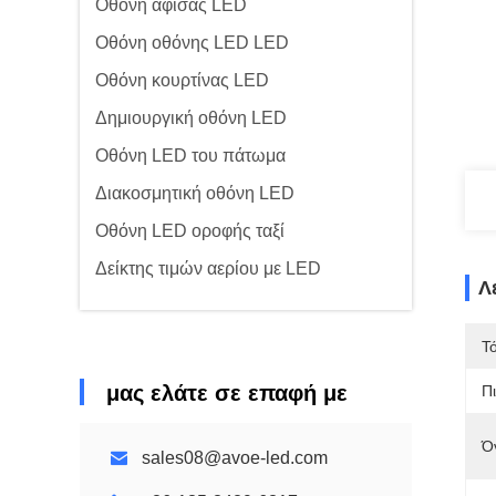
Οθόνη αφίσας LED
Οθόνη οθόνης LED LED
Οθόνη κουρτίνας LED
Δημιουργική οθόνη LED
Οθόνη LED του πάτωμα
Διακοσμητική οθόνη LED
Οθόνη LED οροφής ταξί
Δείκτης τιμών αερίου με LED
Λ
Τ
μας ελάτε σε επαφή με
Π
Ό
sales08@avoe-led.com