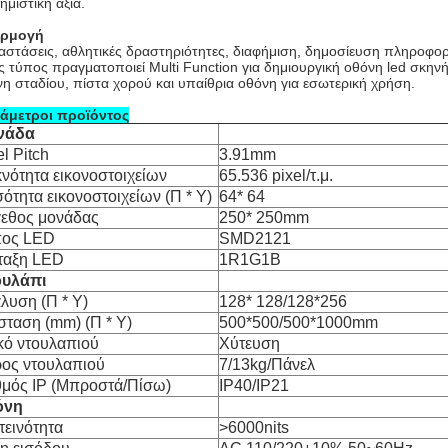
ημιστική αξία.
ρμογή
στάσεις, αθλητικές δραστηριότητες, διαφήμιση, δημοσίευση πληροφορ
 τύπος πραγματοποιεί Multi Function για δημιουργική οθόνη led σκηνή
η σταδίου, πίστα χορού και υπαίθρια οθόνη για εσωτερική χρήση.
άμετροι προϊόντος
νάδα
el Pitch
3.91mm
νότητα εικονοστοιχείων
65.536 pixel/τ.μ.
ότητα εικονοστοιχείων (Π * Υ)
64* 64
εθος μονάδας
250* 250mm
πος LED
SMD2121
ταξη LED
1R1G1B
ουλάπι
λυση (Π * Υ)
128* 128/128*256
σταση (mm) (Π * Υ)
500*500/500*1000mm
κό ντουλαπιού
Χύτευση
ος ντουλαπιού
7/13kg/Πάνελ
μός IP (Μπροστά/Πίσω)
IP40/IP21
όνη
εινότητα
>6000nits