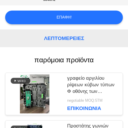
ΥΠΟΘΈΣΕΙΣ
ΕΠΑΦΉ!
ΜΠΛΟΓΚ
ΛΕΠΤΟΜΈΡΕΙΕΣ
ΖΗΤΉΣΤΕ
παρόμοια προϊόντα
ΜΙΑ
γραφείο αργιλίου
ΠΡΟΣΦΟΡΆ
ρίψεων κύβων τύπων
Φ οθόνης των
οδηγήσεων συναυλίας
negotiable MOQ:5ΤΜ
VR
5500nits 3840Hz
ΕΠΙΚΟΙΝΩΝΊΑ
ΧΆΡΤΗΣ
Προστάτης γωνιών