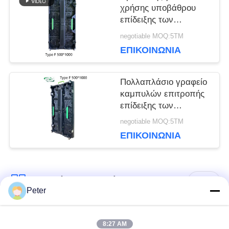
χρήσης υποβάθρου
ΙΣΤΌΤΟΠΟΥ
επίδειξης των
οδηγήσεων σκηνικού
negotiable MOQ:5ΤΜ
ενοικίου AVOE
ΕΠΙΚΟΙΝΩΝΊΑ
1R1G1B
ΠΟΛΙΤΙΚΉ
ΜΥΣΤΙΚΌΤΗΤΑΣ
Πολλαπλάσιο γραφείο
καμπυλών επιτροπής
επίδειξης των
οδηγήσεων σκηνικού
negotiable MOQ:5ΤΜ
ενοικίου IP65 P3.91
ΕΠΙΚΟΙΝΩΝΊΑ
Λαϊκή κατηγορία
Όλα
Peter
Εξωτερική οθόνη
Εσωτερική οθόνη
8:27 AM