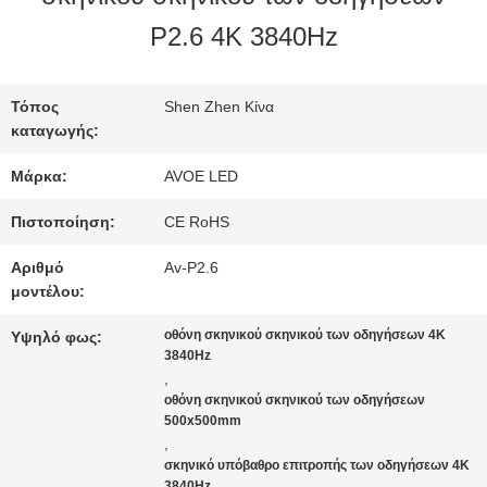
ΣΤΟ
P2.6 4K 3840Hz
ΕΡΓΟΣΤΆΣΙΟ
Τόπος
Shen Zhen Κίνα
καταγωγής:
ΈΛΕΓΧΟΣ
Μάρκα:
AVOE LED
ΠΟΙΌΤΗΤΑΣ
Πιστοποίηση:
CE RoHS
Αριθμό
Av-P2.6
ΕΠΙΚΟΙΝΩΝΉΣΤΕ
μοντέλου:
ΜΑΖΊ
οθόνη σκηνικού σκηνικού των οδηγήσεων 4K
Υψηλό φως:
3840Hz
ΜΑΣ
,
οθόνη σκηνικού σκηνικού των οδηγήσεων
500x500mm
,
ΕΙΔΉΣΕΙΣ
σκηνικό υπόβαθρο επιτροπής των οδηγήσεων 4K
3840Hz