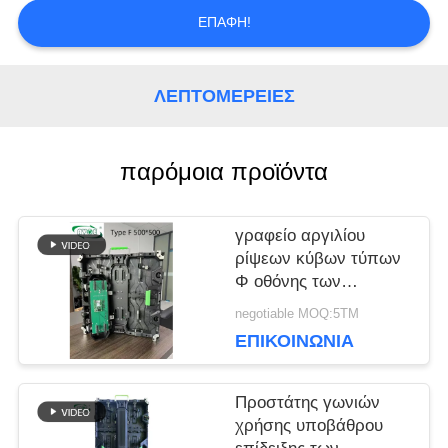
ΕΠΑΦΉ!
ΥΠΟΘΈΣΕΙΣ
ΛΕΠΤΟΜΈΡΕΙΕΣ
ΜΠΛΟΓΚ
παρόμοια προϊόντα
ΖΗΤΉΣΤΕ
γραφείο αργιλίου
ΜΙΑ
ρίψεων κύβων τύπων
Φ οθόνης των
ΠΡΟΣΦΟΡΆ
οδηγήσεων συναυλίας
negotiable MOQ:5ΤΜ
5500nits 3840Hz
ΕΠΙΚΟΙΝΩΝΊΑ
VR
Προστάτης γωνιών
χρήσης υποβάθρου
ΧΆΡΤΗΣ