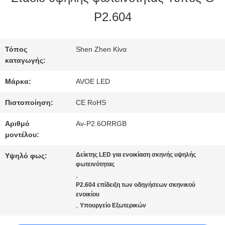
ΣΤΟ
P2.604
ΕΡΓΟΣΤΆΣΙΟ
Τόπος
Shen Zhen Κίνα
καταγωγής:
ΈΛΕΓΧΟΣ
Μάρκα:
AVOE LED
ΠΟΙΌΤΗΤΑΣ
Πιστοποίηση:
CE RoHS
Αριθμό
Av-P2.6ORRGB
ΕΠΙΚΟΙΝΩΝΉΣΤΕ
μοντέλου:
ΜΑΖΊ
Δείκτης LED για ενοικίαση σκηνής υψηλής
Υψηλό φως:
φωτεινότητας
ΜΑΣ
,
P2.604 επίδειξη των οδηγήσεων σκηνικού
ενοικίου
,
Υπουργείο Εξωτερικών
ΕΙΔΉΣΕΙΣ