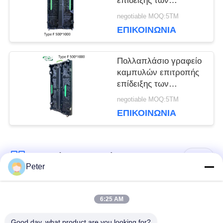
επίδειξης των
οδηγήσεων σκηνικού
ΙΣΤΌΤΟΠΟΥ
negotiable MOQ:5ΤΜ
ενοικίου AVOE
ΕΠΙΚΟΙΝΩΝΊΑ
1R1G1B
ΠΟΛΙΤΙΚΉ
Πολλαπλάσιο γραφείο
καμπυλών επιτροπής
ΜΥΣΤΙΚΌΤΗΤΑΣ
επίδειξης των
οδηγήσεων σκηνικού
negotiable MOQ:5ΤΜ
ενοικίου IP65 P3.91
ΕΠΙΚΟΙΝΩΝΊΑ
Λαϊκή κατηγορία
Όλα
Peter
Εξωτερική οθόνη
Εσωτερική οθόνη
6:25 AM
σταθερής LED
σταθερής LED
Good day, what product are you looking for?