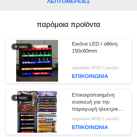
ΛΕΠΤΟΜΈΡΕΙΕΣ
ΥΠΟΘΈΣΕΙΣ
παρόμοια προϊόντα
ΜΠΛΟΓΚ
Εικόνα LED / οθόνη
150x60mm
ΖΗΤΉΣΤΕ
negotiable MOQ:1 μονάδα
ΜΙΑ
ΕΠΙΚΟΙΝΩΝΊΑ
ΠΡΟΣΦΟΡΆ
Επικαιροποιημένη
συσκευή για την
παραγωγή ηλεκτρικής
VR
ενέργειας
negotiable MOQ:1 μονάδα
ΕΠΙΚΟΙΝΩΝΊΑ
ΧΆΡΤΗΣ