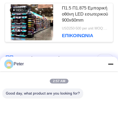
Π1.5 Π1.875 Εμπορική
ΙΣΤΌΤΟΠΟΥ
οθόνη LED εσωτερικού
900x60mm
ΠΟΛΙΤΙΚΉ
USD250-500 per unit MOQ:1 μονάδα
ΕΠΙΚΟΙΝΩΝΊΑ
ΜΥΣΤΙΚΌΤΗΤΑΣ
Λαϊκή κατηγορία
Όλα
Peter
Εξωτερική οθόνη
Εσωτερική οθόνη
2:57 AM
σταθερής LED
σταθερής LED
Good day, what product are you looking for?
Διαφανής γυάλινη
Οθόνη LED
οθόνη LED
μίσθωσης σκηνής