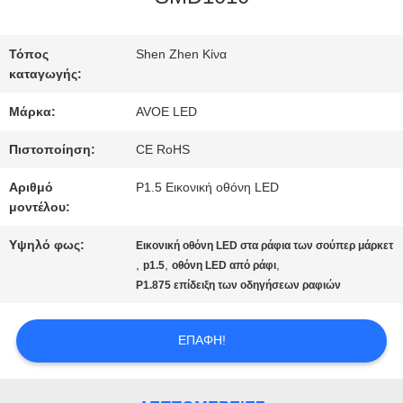
ΣΤΟ
ΕΡΓΟΣΤΆΣΙΟ
Τόπος
Shen Zhen Κίνα
καταγωγής:
Μάρκα:
AVOE LED
ΈΛΕΓΧΟΣ
Πιστοποίηση:
CE RoHS
ΠΟΙΌΤΗΤΑΣ
Αριθμό
P1.5 Εικονική οθόνη LED
μοντέλου:
ΕΠΙΚΟΙΝΩΝΉΣΤΕ
Υψηλό φως:
Εικονική οθόνη LED στα ράφια των σούπερ μάρκετ
,
,
,
p1.5
οθόνη LED από ράφι
ΜΑΖΊ
P1.875 επίδειξη των οδηγήσεων ραφιών
ΜΑΣ
ΕΠΑΦΉ!
ΕΙΔΉΣΕΙΣ